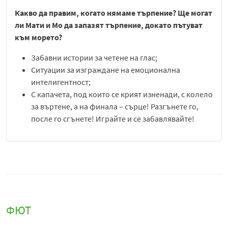
Какво да правим, когато нямаме търпение? Ще могат
ли Мати и Мо да запазят търпение, докато пътуват
към морето?
Забавни истории за четене на глас;
Ситуации за изграждане на емоционална
интелигентност;
С капачета, под които се крият изненади, с колело
за въртене, а на финала – сърце! Разгънете го,
после го сгънете! Играйте и се забавлявайте!
ФЮТ
В