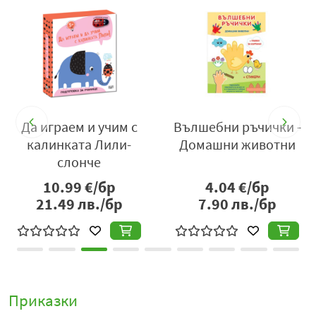
Да играем и учим с
Вълшебни ръчички -
о
калинката Лили-
Домашни животни
слонче
10.99
€/бр
4.04
€/бр
21.49
лв./бр
7.90
лв./бр
Приказки