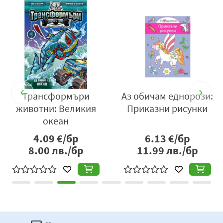
н
Трансформъри
Аз обичам еднорози:
животни: Великия
Приказни рисунки
океан
4.09
€/бр
6.13
€/бр
8.00
лв./бр
11.99
лв./бр