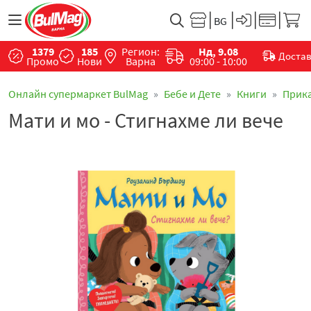
1379
185
Регион:
Нд, 9.08
Доста
Промо
Нови
Варна
09:00 - 10:00
Онлайн супермаркет BulMag
Бебе и Дете
Книги
Прик
Мати и мо - Стигнахме ли вече