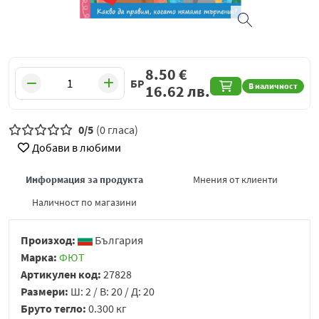
8.50
€
БР
В наличност
16.62
лв.
0/5
(0 гласа)
Добави в любими
Информация за продукта
Мнения от клиенти
Наличност по магазини
Произход:
България
Марка:
ФЮТ
Артикулен код:
27828
Размери:
Ш: 2 / В: 20 / Д: 20
Бруто тегло:
0.300 кг