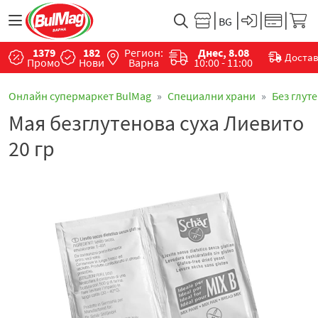
1379
182
Регион:
Днес, 8.08
Доста
Промо
Нови
Варна
10:00 - 11:00
Онлайн супермаркет BulMag
Специални храни
Без глут
Мая безглутенова суха Лиевито
20 гр