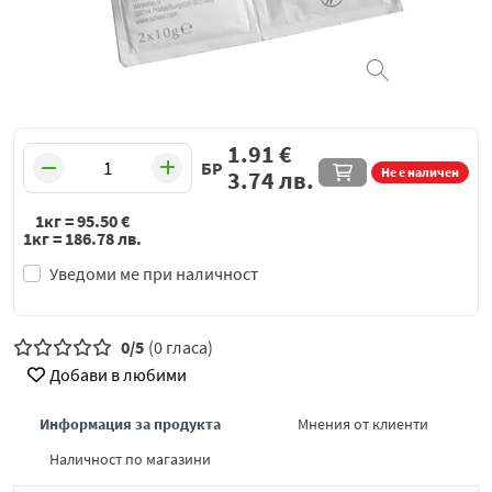
1.91
€
БР
Не е наличен
3.74
лв.
1кг =
95.50
€
1кг =
186.78
лв.
Уведоми ме при наличност
0/5
(0 гласа)
Добави в любими
Информация за продукта
Мнения от клиенти
Наличност по магазини