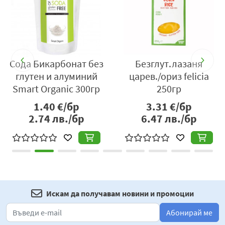
ЯВ
Сода Бикарбонат без
Безглут.лазаня
глутен и алуминий
царев./ориз felicia
Smart Organic 300гр
250гр
1.40
€/бр
3.31
€/бр
2.74
лв./бр
6.47
лв./бр
Искам да получавам новини и промоции
Абонирай ме