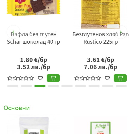
Вафла без глутен
Безглутенов хляб Pan
Schar шоколад 40 гр
Rustico 225гр
1.80
€/бр
3.61
€/бр
3.52
лв./бр
7.06
лв./бр
Основни