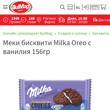
1549
166
Регион:
Днес, 10.08
Доста
Промо
Нови
Варна
19:00 - 20:00
Онлайн супермаркет BulMag
Сладки и солени
Бисквити
Меки бисквити Milka Oreo с
ванилия 156гр