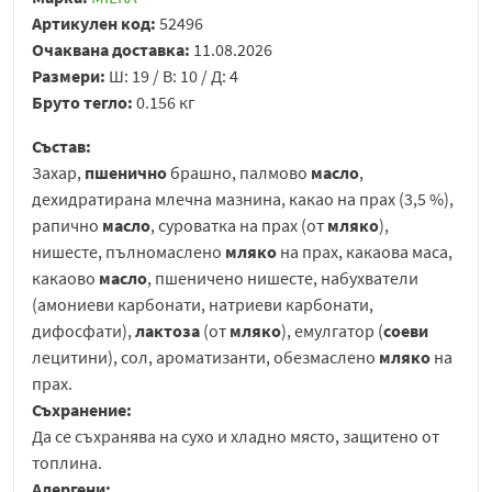
Артикулен код:
52496
Очаквана доставка:
11.08.2026
Размери:
Ш: 19 / В: 10 / Д: 4
Бруто тегло:
0.156 кг
Състав:
Захар,
пшенично
брашно, палмово
масло
,
дехидратирана млечна мазнина, какао на прах (3,5 %),
рапично
масло
, суроватка на прах (от
мляко
),
нишесте, пълномаслено
мляко
на прах, какаова маса,
какаово
масло
, пшеничено нишесте, набухватели
(амониеви карбонати, натриеви карбонати,
дифосфати),
лактоза
(от
мляко
), емулгатор (
соеви
лецитини), сол, ароматизанти, обезмаслено
мляко
на
прах.
Съхранение:
Да се съхранява на сухо и хладно място, защитено от
топлина.
Алергени: