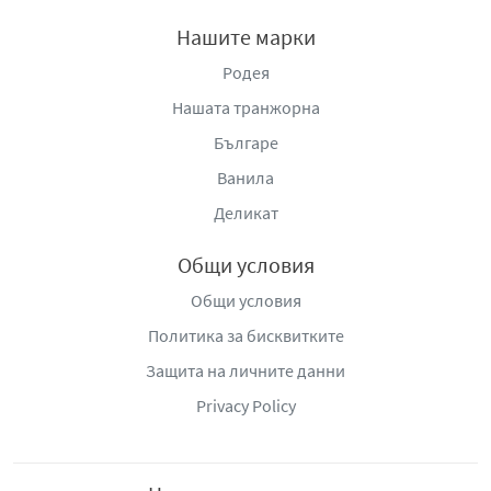
шоколадово, което да им осигури бързо
удоволствие
Нашите марки
Перфектни за споделяне с приятели, семейство
Родея
или колеги
Нашата транжорна
Отличен избор за събирания, пикници или като
част от подаръчни комплекти
Българе
Чудесен десерт за всякакви поводи или просто за
Ванила
наслада след хранене
Деликат
Съхранение:
Общи условия
Съхранявайте меките бисквити Milka Oreo Cookie на
Общи условия
хладно и сухо място, далеч от пряка слънчева светлина
и източници на топлина, за да се запази свежестта и
Политика за бисквитките
вкусът им. След отваряне на опаковката, се
Защита на личните данни
препоръчва да ги затворите добре, за да запазите
Privacy Policy
качеството и текстурата им за по-дълго време.
Меки бисквити Milka Oreo Cookie
са идеални за тези,
които търсят ново и вкусно изживяване с обичаните