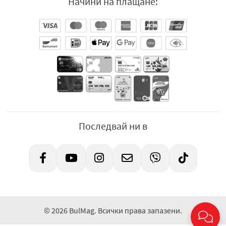
Начини на плащане:
Oreo бисквитки. Те съчетават хрупкавост, мекота и
шоколадова сладост, което ги прави перфектния
избор за всякакви моменти, когато имате нужда от
нещо вкусно и специално.
Дистрибутор
: „Монделийз България“ ЕООД, София
1766, Бизнес парк София, сгр. 3, ет. 4, телефон на
потребителя: 080013500 (безплатен от цялата страна),
e-mail:
bgconsumer@mdlz.com
,
www.milka.bg
.
Последвай ни в
© 2026 BulMag. Всички права запазени.