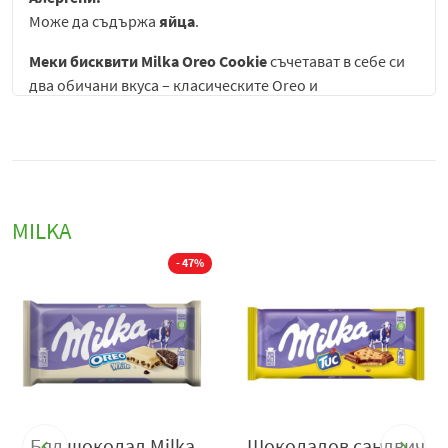
Може да съдържа
яйца
.
Меки бисквити Milka Oreo Cookie
съчетават в себе си
два обичани вкуса – класическите Oreo и
неповторимия шоколад на Milka, създавайки
изключително вкусна и хрупкава комбинация. Всеки,
който обича класическите Oreo бисквитки, ще бъде
очарован от уникалния вкус на тези меки бисквити,
които са добавили още една съставка за
MILKA
съвършенство – шоколадът Milka. Всяка хапка
предлага изключително балансирано съчетание от
- 47%
сладост, хрупкавост и кремообразност, което прави
този продукт идеален избор за любителите на
бисквитки и шоколад.
Описание и особености:
Вкус и текстура:
Меките бисквити Milka Oreo
Cookie съчетават хрупкавите Oreo бисквитки с
Бял шоколад Milka
Шоколадов сандвич