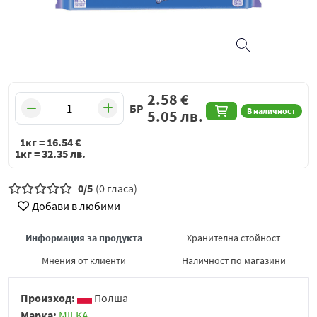
2.58
€
БР
В наличност
5.05
лв.
1кг =
16.54
€
1кг =
32.35
лв.
0/5
(0 гласа)
Добави в любими
Информация за продукта
Хранителна стойност
Мнения от клиенти
Наличност по магазини
Произход:
Полша
Марка:
MILKA