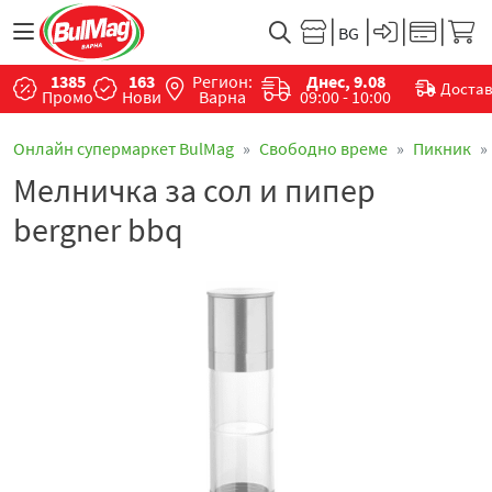
1385
163
Регион:
Днес, 9.08
Доста
Промо
Нови
Варна
09:00 - 10:00
Онлайн супермаркет BulMag
Свободно време
Пикник
Мелничка за сол и пипер
bergner bbq