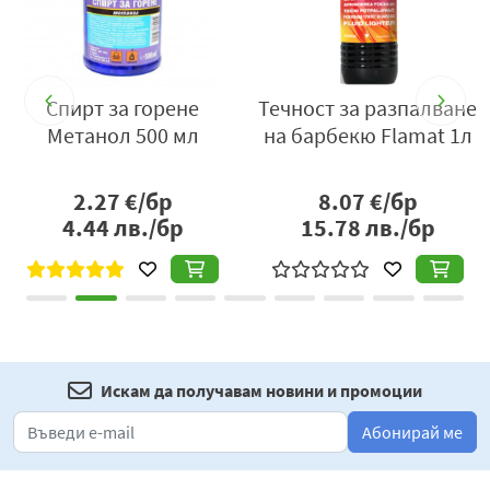
л
Спирт за горене
Течност за разпалване
Метанол 500 мл
на барбекю Flamat 1л
2.27
€/бр
8.07
€/бр
4.44
лв./бр
15.78
лв./бр
Искам да получавам новини и промоции
Абонирай ме