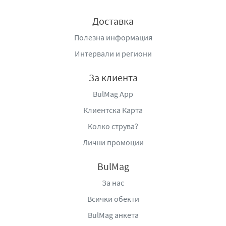
Доставка
Полезна информация
Интервали и региони
За клиента
BulMag App
Клиентска Карта
Колко струва?
Лични промоции
BulMag
За нас
Всички обекти
BulMag анкета