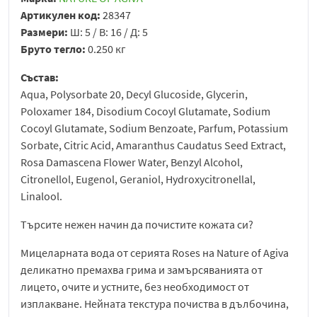
Артикулен код:
28347
Размери:
Ш: 5 / В: 16 / Д: 5
Бруто тегло:
0.250 кг
Състав:
Aqua, Polysorbate 20, Decyl Glucoside, Glycerin,
Poloxamer 184, Disodium Cocoyl Glutamate, Sodium
Cocoyl Glutamate, Sodium Benzoate, Parfum, Potassium
Sorbate, Citric Acid, Amaranthus Caudatus Seed Extract,
Rosa Damascena Flower Water, Benzyl Alcohol,
Citronellol, Eugenol, Geraniol, Hydroxycitronellal,
Linalool.
Търсите нежен начин да почистите кожата си?
Мицеларната вода от серията Roses на Nature of Agiva
деликатно премахва грима и замърсяванията от
лицето, очите и устните, без необходимост от
изплакване. Нейната текстура почиства в дълбочина,