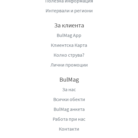
Полезна информация
Интервали и региони
За клиента
BulMag App
Клиентска Карта
Колко струва?
Лични промоции
BulMag
За нас
Всички обекти
BulMag анкета
Работа при нас
Контакти