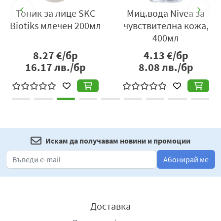
и
Тоник за лице SKC
Миц.вода Nivea за
Biotiks млечен 200мл
чувствителна кожа,
400мл
8.27
€/бр
4.13
€/бр
16.17
лв./бр
8.08
лв./бр
Искам да получавам новини и промоции
Абонирай ме
Доставка