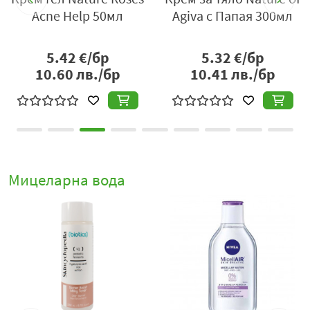
Производител
: „Агива“ ООД, гр. Варна, Аксаково,
л
Acne Help 50мл
Agiva с Папая 300мл
Логистична база Alpha Logistics, тел: +359 52 599922, e-
mail:
info@agiva.bg
,
www.natureofagiva.bg
5.42
€/бр
5.32
€/бр
10.60
лв./бр
10.41
лв./бр
Мицеларна вода