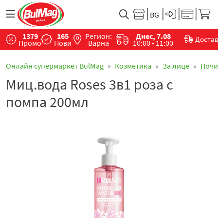
1379
165
Регион:
Днес, 7.08
Доста
Промо
Нови
Варна
10:00 - 11:00
Онлайн супермаркет BulMag
Козметика
За лице
Почи
Миц.вода Roses 3в1 роза с
помпа 200мл