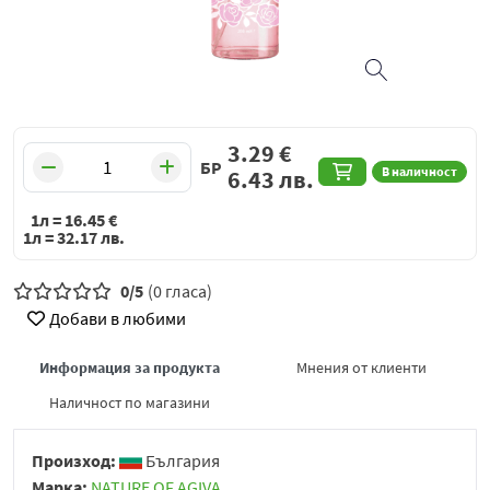
3.29
€
БР
В наличност
6.43
лв.
1л =
16.45
€
1л =
32.17
лв.
0/5
(0 гласа)
Добави в любими
Информация за продукта
Мнения от клиенти
Наличност по магазини
Произход:
България
Марка:
NATURE OF AGIVA