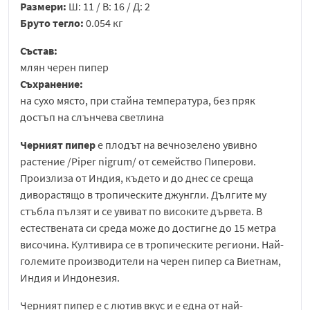
Размери:
Ш: 11 / В: 16 / Д: 2
Бруто тегло:
0.054 кг
Състав:
млян черен пипер
Съхранение:
на сухо място, при стайна температура, без пряк
достъп на слънчева светлина
Черният пипер
е плодът на вечнозелено увивно
растение /Piper nigrum/ от семейство Пиперови.
Произлиза от Индия, където и до днес се среща
диворастящо в тропическите джунгли. Дългите му
стъбла пълзят и се увиват по високите дървета. В
естествената си среда може до достигне до 15 метра
височина. Култивира се в тропическите региони. Най-
големите производители на черен пипер са Виетнам,
Индия и Индонезия.
Черният пипер е с лютив вкус и е една от най-