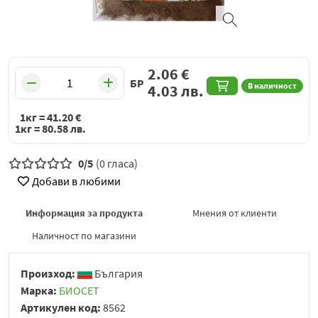
2.06
€
БР
В наличност
4.03
лв.
1кг =
41.20
€
1кг =
80.58
лв.
0/5
(0 гласа)
Добави в любими
Информация за продукта
Мнения от клиенти
Наличност по магазини
Произход:
България
Марка:
БИОСЕТ
Артикулен код:
8562