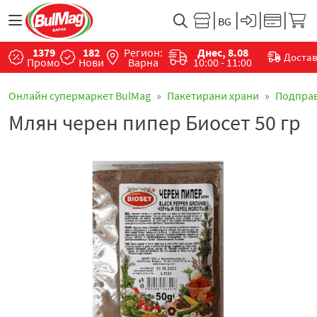
1379
182
Регион:
Днес, 8.08
Доста
Промо
Нови
Варна
10:00 - 11:00
Онлайн супермаркет BulMag
Пакетирани храни
Подпра
Млян черен пипер Биосет 50 гр