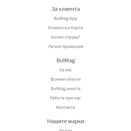
БИОСЕТ ООД разполага с две собствени
За клиента
производствени бази с обща площ от 30 000 квадратни
BulMag App
метра и собствена дистрибуторска мрежа, обхващаща
цялата страна.
Клиентска Карта
Освен за вътрешния пазар БИОСЕТ ООД произвежда и
Колко струва?
значителен обем продукция за експорт.
Лични промоции
В резултат на иновативното мислене на ръководния
екип и ангажираността на работещите във фирмата,
BulMag
БИОСЕТ ООД непрекъснато увеличава
производствените си мощности, продуктовата си
За нас
номенклатура и разширява своите пазарни позиции.
Всички обекти
BulMag анкета
Работа при нас
Контакти
Нашите марки
Родея