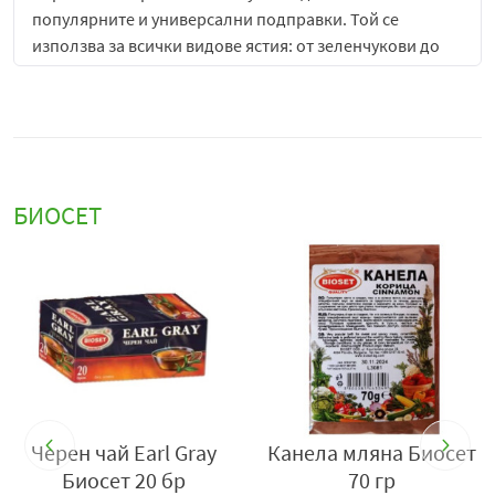
популярните и универсални подправки. Той се
използва за всички видове ястия: от зеленчукови до
месни, консерви, маринати, супи, сосове и други.
За получаване на подправката
черен пипер
плодовете
се берат преди да са напълно узрели и да станат
червени на цвят. Когато се изсушат кожата им се
набръчква и става черна. Черният пипер съдържа
БИОСЕТ
алкалоида пиперин, на който се дължи лютивият вкус
на подправката.
От същото растение се добиват белият и зеленият
пипер. Белият пипер са напълно узрелите зърна,
които се оставят да ферментират и след това се
обработват, за да се отстрани външната им обвивка.
Зеленият пипер се бере, когата зърната са още
неузрели и зелени на цвят. Използва се както изсушен,
Черен чай Earl Gray
Канела мляна Биосет
така и консервиран в саламура. Подходящ е за салатни
Биосет 20 бр
70 гр