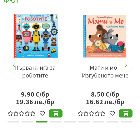
ФЮТ
Първа книга за
Мати и мо -
роботите
Изгубеното мече
9.90
€/бр
8.50
€/бр
19.36
лв./бр
16.62
лв./бр