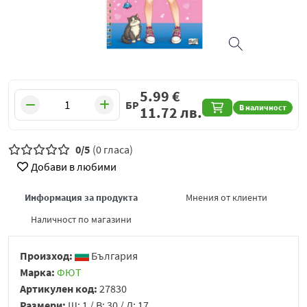
5.99
€
БР
В наличност
11.72
лв.
0/5
(0 гласа)
Добави в любими
Информация за продукта
Мнения от клиенти
Наличност по магазини
Произход:
България
Марка:
ФЮТ
Артикулен код:
27830
Размери:
Ш: 1 / В: 30 / Д: 17