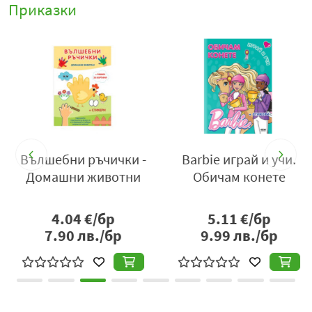
Приказки
Вълшебни ръчички -
Barbie играй и учи.
а
Домашни животни
Обичам конете
4.04
€/бр
5.11
€/бр
7.90
лв./бр
9.99
лв./бр