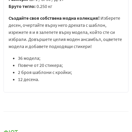
Бруто тегло:
0.250 кг
Създайте своя собствена модна колекция!
Изберете
десен, очертайте върху него дрехата с шаблон,
изрежете я и я залепете върху модела, който сте си
избрали. Довършете целия моден ансамбъл, оцветете
модела и добавете подходящи стикери!
36 модела;
Повече от 20 стикера;
2 броя шаблони с кройки;
12 десена.