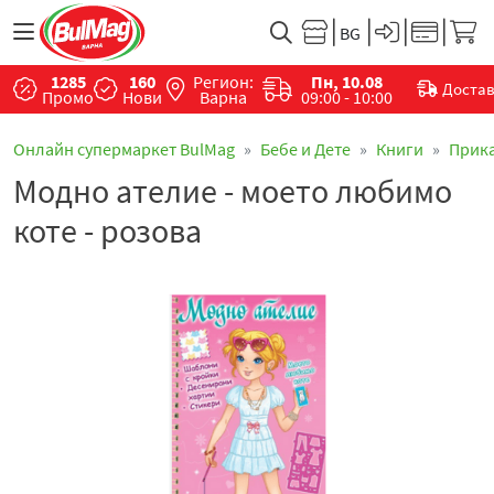
1285
160
Регион:
Пн, 10.08
Доста
Промо
Нови
Варна
09:00 - 10:00
Онлайн супермаркет BulMag
Бебе и Дете
Книги
Прик
Модно ателие - моето любимо
коте - розова