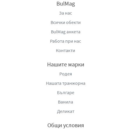
BulMag
За нас
Всички обекти
BulMag анкета
Работа при нас
Контакти
Нашите марки
Родея
Нашата транжорна
Българе
Ванила
Деликат
Общи условия