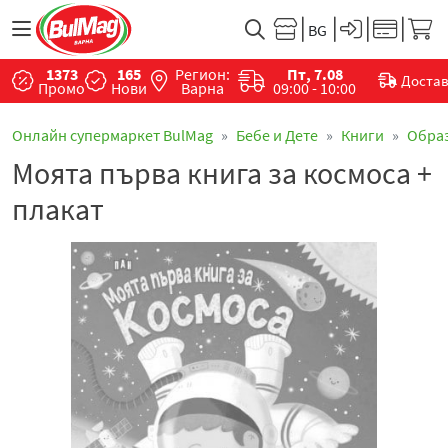
1373
165
Регион:
Пт, 7.08
Доста
Промо
Нови
Варна
09:00 - 10:00
Онлайн супермаркет BulMag
Бебе и Дете
Книги
Обра
Моята първа книга за космоса +
плакат