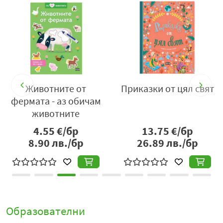
Животните от
Приказки от цял свят
фермата - аз обичам
животните
4.55
€/бр
13.75
€/бр
8.90
лв./бр
26.89
лв./бр
Образователни