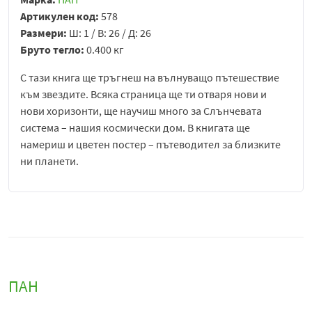
Артикулен код:
578
Размери:
Ш: 1 / В: 26 / Д: 26
Бруто тегло:
0.400 кг
С тази книга ще тръгнеш на вълнуващо пътешествие
към звездите. Всяка страница ще ти отваря нови и
нови хоризонти, ще научиш много за Слънчевата
система – нашия космически дом. В книгата ще
намериш и цветен постер – пътеводител за близките
ни планети.
ПАН