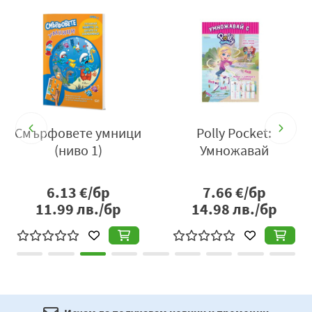
Смърфовете умници
Polly Pocket:
и
(ниво 1)
Умножавай
6.13
€/бр
7.66
€/бр
11.99
лв./бр
14.98
лв./бр