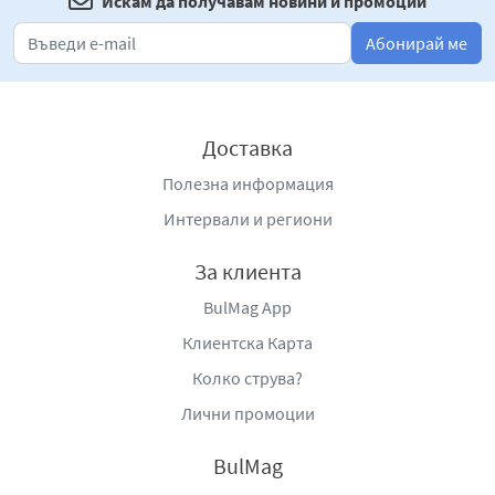
Искам да получавам новини и промоции
Абонирай ме
Доставка
Полезна информация
Интервали и региони
За клиента
BulMag App
Клиентска Карта
Колко струва?
Лични промоции
BulMag