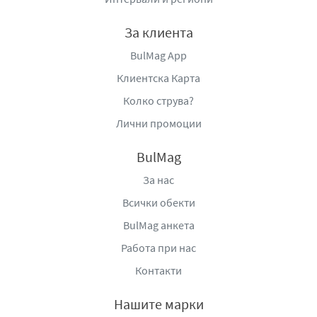
Производител:
„Диавена Трейд“ АД, гр. Шумен, ул.
Индустриална 23А, тел: 054/860 184, e-mail:
За клиента
diavena@diavena.com
,
www.diavena.com
,
www.bonadea.bg
.
BulMag App
Клиентска Карта
Колко струва?
Лични промоции
BulMag
За нас
Всички обекти
BulMag анкета
Работа при нас
Контакти
Нашите марки