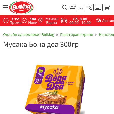
1351
184
Регион:
Сб, 8.08
Доста
Промо
Нови
Варна
09:00 - 10:00
Онлайн супермаркет BulMag
Пакетирани храни
Консер
Мусака Бона деа 300гр