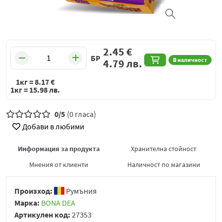
2.45
€
БР
В наличност
4.79
лв.
1кг =
8.17
€
1кг =
15.98
лв.
0/5
(0 гласа)
Добави в любими
Информация за продукта
Хранителна стойност
Мнения от клиенти
Наличност по магазини
Произход:
Румъния
Марка:
BONA DEA
Артикулен код:
27353