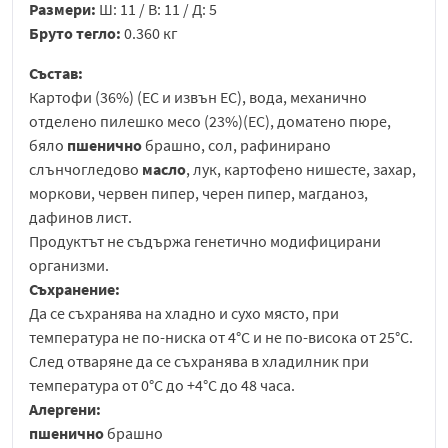
Размери:
Ш: 11 / В: 11 / Д: 5
Бруто тегло:
0.360 кг
Състав:
Картофи (36%) (ЕС и извън ЕС), вода, механично
отделено пилешко месо (23%)(ЕС), доматено пюре,
бяло
пшенично
брашно, сол, рафинирано
слънчогледово
масло
, лук, картофено нишесте, захар,
моркови, червен пипер, черен пипер, магданоз,
дафинов лист.
Продуктът не съдържа генетично модифицирани
организми.
Съхранение:
Да се съхранява на хладно и сухо място, при
температура не по-ниска от 4°C и не по-висока от 25°C.
След отваряне да се съхранява в хладилник при
температура от 0°C до +4°C до 48 часа.
Алергени:
пшенично
брашно