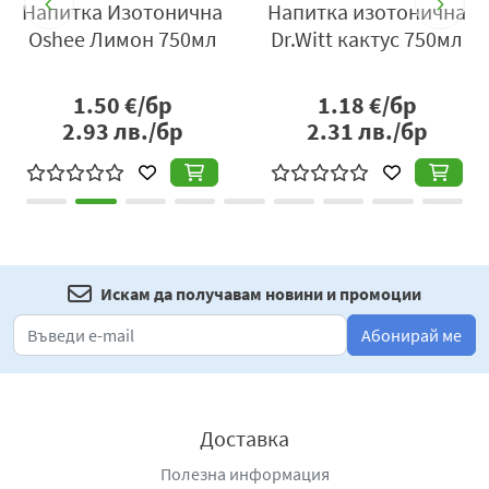
а
Напитка Изотонична
Напитка изотонична
Oshee Лимон 750мл
Dr.Witt кактус 750мл
1.50
€/бр
1.18
€/бр
2.93
лв./бр
2.31
лв./бр
Искам да получавам новини и промоции
Абонирай ме
Доставка
Полезна информация