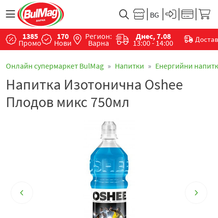
1385
170
Регион:
Днес, 7.08
Доста
Промо
Нови
Варна
13:00 - 14:00
Онлайн супермаркет BulMag
Напитки
Енергийни напит
Напитка Изотонична Oshee
Плодов микс 750мл