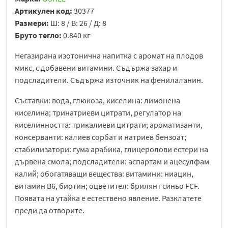
Артикулен код:
30377
Размери:
Ш: 8 / В: 26 / Д: 8
Бруто тегло:
0.840 кг
Негазирана изотонична напитка с аромат на плодов
микс, с добавени витамини. Съдържа захар и
подсладители. Съдържа източник на фенилаланин.
Съставки: вода, глюкоза, киселина: лимонена
киселина; тринатриеви цитрати, регулатор на
киселинността: трикалиеви цитрати; ароматизанти,
консерванти: калиев сорбат и натриев бензоат;
стабилизатори: гума арабика, глицеролови естери на
дървена смола; подсладители: аспартам и ацесулфам
калий; обогатяващи вещества: витамини: ниацин,
витамин B6, биотин; оцветител: брилянт синьо FCF.
Появата на утайка е естествено явление. Разклатете
преди да отворите.