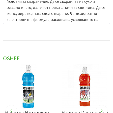
Условия за съхранение: Да се съхранява на сухо и
хладно място, далеч от пряка слънчева светлина. Да се
консумира веднага след отваряне. Въглехидратно-
електролитна формула, засилваща усвояването на
водата по време на физическо натоварване.
OSHEE
ична
Напитка Изотонична
Напитка Изотонич