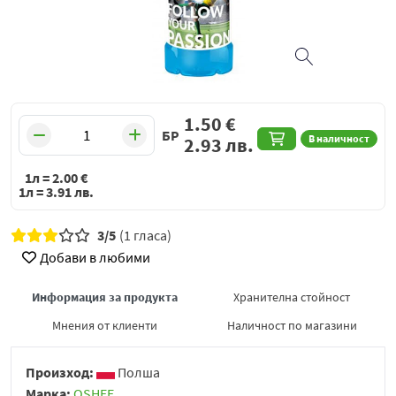
1.50
€
БР
В наличност
2.93
лв.
1л =
2.00
€
1л =
3.91
лв.
3/5
(1 гласа)
Добави в любими
Информация за продукта
Хранителна стойност
Мнения от клиенти
Наличност по магазини
Произход:
Полша
Марка:
OSHEE