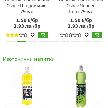
н
Oshee Лимон 750мл
Oshee Плодов мик
750мл
1.50
€/бр
1.50
€/бр
2.93
лв./бр
2.93
лв./бр
Изотонични напитки