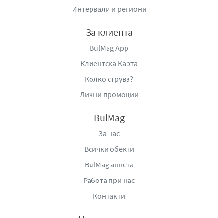
Интервали и региони
За клиента
BulMag App
Клиентска Карта
Колко струва?
Лични промоции
BulMag
За нас
Всички обекти
BulMag анкета
Работа при нас
Контакти