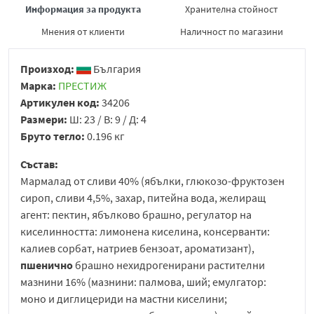
Информация за продукта
Хранителна стойност
Мнения от клиенти
Наличност по магазини
Произход:
България
Марка:
ПРЕСТИЖ
Артикулен код:
34206
Размери:
Ш: 23 / В: 9 / Д: 4
Бруто тегло:
0.196 кг
Състав:
Мармалад от сливи 40% (ябълки, глюкозо-фруктозен
сироп, сливи 4,5%, захар, питейна вода, желиращ
агент: пектин, ябълково брашно, регулатор на
киселинността: лимонена киселина, консерванти:
калиев сорбат, натриев бензоат, ароматизант),
пшенично
брашно нехидрогенирани растителни
мазнини 16% (мазнини: палмова, ший; емулгатор:
моно и диглицериди на мастни киселини;