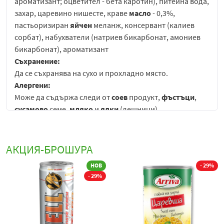
ароматизант; оцветител - бета каротин), питейна вода,
захар, царевино нишесте, краве
масло
- 0,3%,
пастьоризиран
яйчен
меланж, консервант (калиев
сорбат), набухватели (натриев бикарбонат, амониев
бикарбонат), ароматизант
Съхранение:
Да се съхранява на сухо и прохладно място.
Алергени:
Може да съдържа следи от
соев
продукт,
фъстъци
,
сусамово
семе,
мляко
и
ядки
(лешници).
Топяща се наслада за сетивата за онези мигове най-
сладки… Насладки са не само наслада, но и истинска
АКЦИЯ-БРОШУРА
награда в твоя ден. Пълнеж от ароматно плодово
сладко, обгърнато от разтапяща се маслена бисквита.
%
НОВ
- 29%
- 29%
Насладки са хапка истинско удоволствие за всеки
ценител.
Вкусни маслени сладки с превъзходен сливов
мармалад, така както би ги направил за любимите си