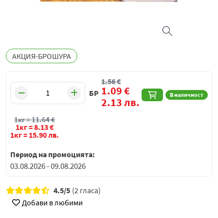
АКЦИЯ-БРОШУРА
1.56
€
1.09
€
БР
В наличност
2.13
лв.
1кг =
11.64
€
1кг =
8.13
€
1кг =
15.90
лв.
Период на промоцията:
03.08.2026 - 09.08.2026
4.5/5
(2 гласа)
Добави в любими