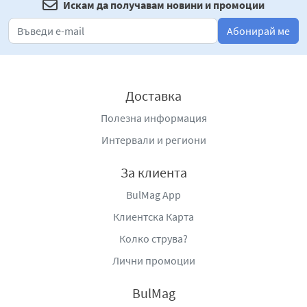
перфектно съчетание на текстури, Насладките
Искам да получавам новини и промоции
Престиж със слива ще се превърнат в любимото ви
Абонирай ме
сладко изкушение, което е идеално за всички, които
ценят качествените десерти.
Производител
: „Престиж-96“ АД, България, гр. Велико
Доставка
Търново 5000, ул. „Дълга Лъка“ №6, тел. +359 62 61 41
41, e-mail:
office@prestige96.bg
,
www.prestige96.bg
.
Полезна информация
Интервали и региони
За клиента
BulMag App
Клиентска Карта
Колко струва?
Лични промоции
BulMag