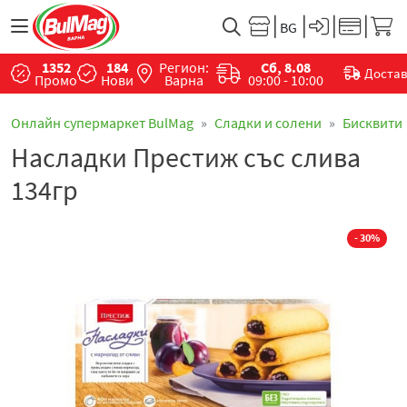
1352
184
Регион:
Сб, 8.08
Доста
Промо
Нови
Варна
09:00 - 10:00
Онлайн супермаркет BulMag
Сладки и солени
Бисквити
Насладки Престиж със слива
134гр
- 30%