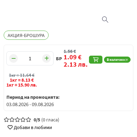
АКЦИЯ-БРОШУРА
1.56
€
1.09
€
БР
В наличност
2.13
лв.
1кг =
11.64
€
1кг =
8.13
€
1кг =
15.90
лв.
Период на промоцията:
03.08.2026 - 09.08.2026
0/5
(0 гласа)
Добави в любими