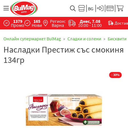
1379
165
Регион:
Днес, 7.08
Доста
Промо
Нови
Варна
10:00 - 11:00
Онлайн супермаркет BulMag
Сладки и солени
Бисквити
Насладки Престиж със смокиня
134гр
- 30%