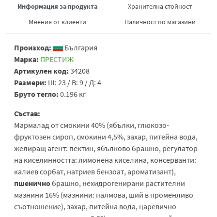
Информация за продукта
Хранителна стойност
Мнения от клиенти
Наличност по магазини
Произход:
България
Марка:
ПРЕСТИЖ
Артикулен код:
34208
Размери:
Ш: 23 / В: 9 / Д: 4
Бруто тегло:
0.196 кг
Състав:
Мармалад от смокини 40% (ябълки, глюкозо-
фруктозен сироп, смокини 4,5%, захар, питейна вода,
желиращ агент: пектин, ябълково брашно, регулатор
на киселинността: лимонена киселина, консерванти:
калиев сорбат, натриев бензоат, ароматизант),
пшенично
брашно, нехидрогенирани растителни
мазнини 16% (мазнини: палмова, ший в променливо
съотношение), захар, питейна вода, царевично