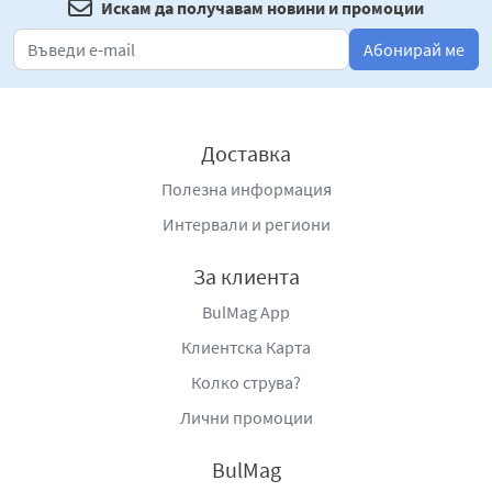
Искам да получавам новини и промоции
614141, e-mail:
office@prestige96.bg
,
www.prestige96.bg
.
Абонирай ме
Доставка
Полезна информация
Интервали и региони
За клиента
BulMag App
Клиентска Карта
Колко струва?
Лични промоции
BulMag