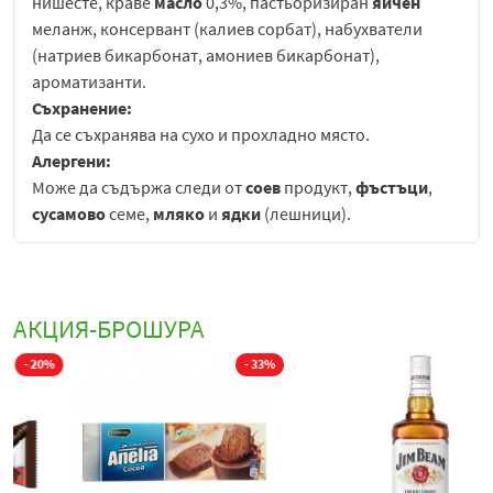
нишесте, краве
масло
0,3%, пастьоризиран
яйчен
меланж, консервант (калиев сорбат), набухватели
(натриев бикарбонат, амониев бикарбонат),
ароматизанти.
Съхранение:
Да се съхранява на сухо и прохладно място.
Алергени:
Може да съдържа следи от
соев
продукт,
фъстъци
,
сусамово
семе,
мляко
и
ядки
(лешници).
Топяща се наслада за сетивата за онези мигове най-
сладки… Насладки са не само наслада, но и истинска
награда в твоя ден. Пълнеж от ароматно плодово
АКЦИЯ-БРОШУРА
сладко, обгърнато от разтапяща се маслена бисквита.
Насладки са хапка истинско удоволствие за всеки
%
- 33%
- 34%
ценител.
Насладките са създадени с много любов, точно както
помним от нашето детство - с пухкаво маслено тесто и
ароматен плодов мармалад.
Всяка хапка дава сладко