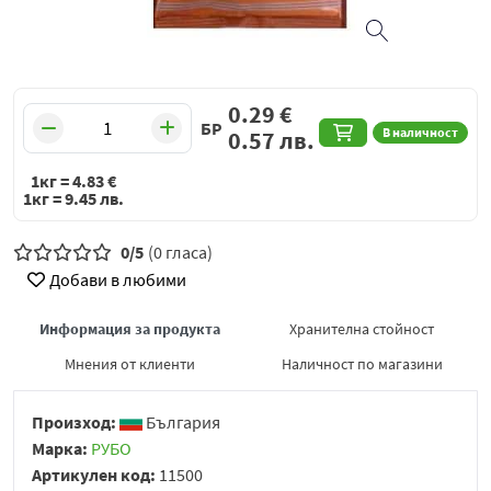
0.29
€
БР
В наличност
0.57
лв.
1кг =
4.83
€
1кг =
9.45
лв.
0/5
(0 гласа)
Добави в любими
Информация за продукта
Хранителна стойност
Мнения от клиенти
Наличност по магазини
Произход:
България
Марка:
РУБО
Артикулен код:
11500