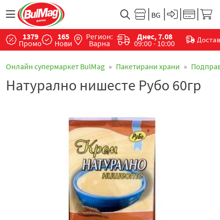
1379
165
Регион:
Днес, 7.08
Доста
Промо
Нови
Варна
09:00 - 10:00
Онлайн супермаркет BulMag
Пакетирани храни
Подпра
Натурално нишесте Рубо 60гр