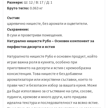
Размери:
Ш: 12 / В: 17 / Д: 1
Бруто тегло:
0.063 кг
Състав:
царевично нишесте, без аромати и оцветители.
Съхранение:
В сухи и проветриви помещения.
Натурално нишесте Рубо – Основен компонент за
перфектни десерти и ястия
Натуралното нишесте Рубо е основен продукт, който
играе важна роля в кухнята, особено при
приготвянето на десерти и ястия с кремообразна
консистенция. Това нишесте е без добавени
ароматизатори или изкуствени съставки, което го
прави чист и безопасен избор за вашата кухня. Може
да бъде използвано за сгъстяване на супи, сосове,
пудинги, кремове и много други, като придава
идеална текстура и последователност на всяко ястие.