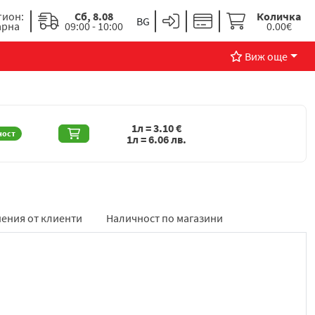
гион:
Сб, 8.08
Количка
арна
09:00 - 10:00
0.00€
Виж още
1л =
3.10
€
ност
1л =
6.06
лв.
ения от клиенти
Наличност по магазини