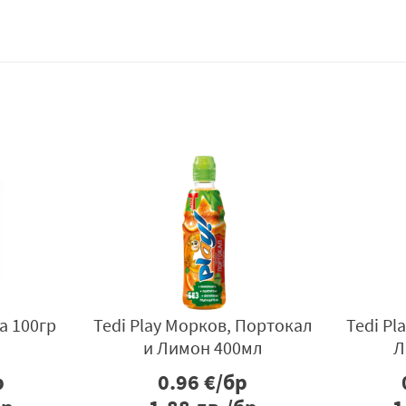
Нектар Tedi Малина,
Нектар Tedi Морков
Морков и Ябълка 300мл
и Ябълка 900
0.93
€/бр
1.70
€/бр