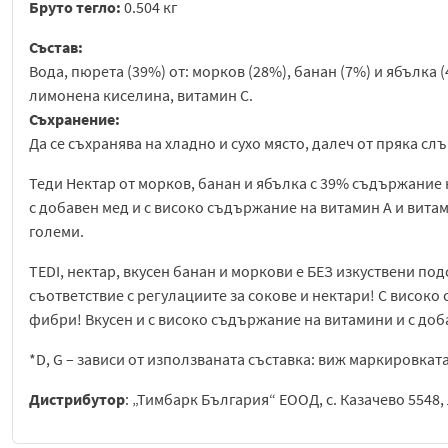
Бруто тегло:
0.504 кг
Състав:
Вода, пюрета (39%) от: морков (28%), банан (7%) и ябълка (
лимонена киселина, витамин С.
Съхранение:
Да се съхранява на хладно и сухо място, далеч от пряка сл
Теди Нектар от морков, банан и ябълка с 39% съдържание 
с добавен мед и с високо съдържание на витамин А и витами
големи.
TEDI, нектар, вкусен банан и моркови е БЕЗ изкуствени по
съответствие с регулациите за сокове и нектари! С висок
фибри! Вкусен и с високо съдържание на витамини и с доб
*D, G – зависи от използваната съставка: виж маркировката
Дистрибутор
: „Тимбарк България“ ЕООД, с. Казачево 5548, 