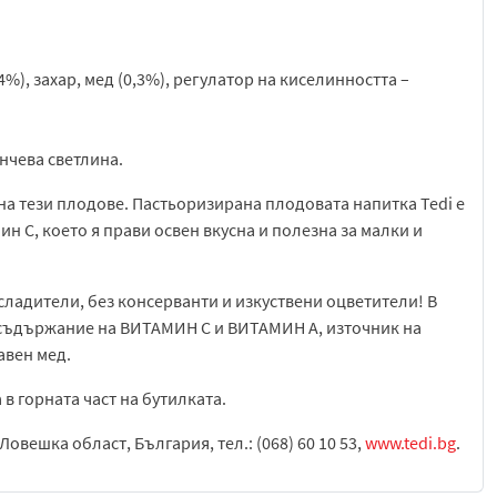
4%), захар, мед (0,3%), регулатор на киселинността –
ънчева светлина.
на тези плодове. Пастьоризирана плодовата напитка Tedi е
н С, което я прави освен вкусна и полезна за малки и
дсладители, без консерванти и изкуствени оцветители! В
о съдържание на ВИТАМИН С и ВИТАМИН А, източник на
авен мед.
 в горната част на бутилката.
Ловешка област, България, тел.: (068) 60 10 53,
www.tedi.bg
.