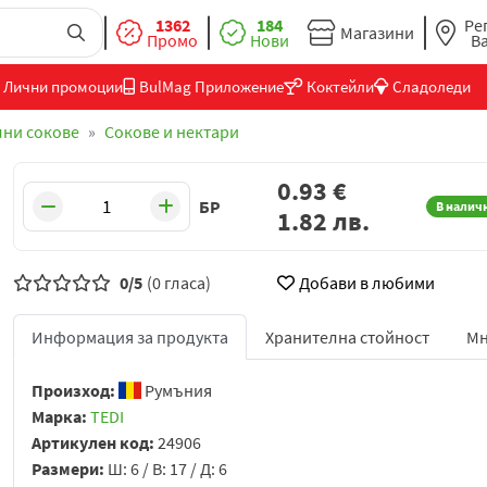
1362
184
Ре
Магазини
Промо
Нови
В
Лични промоции
BulMag Приложение
Коктейли
Сладоледи
лни сокове
Сокове и нектари
0.93
€
БР
В налич
1.82
лв.
0/5
(0 гласа)
Добави в любими
Информация за продукта
Хранителна стойност
Мн
Произход:
Румъния
Марка:
TEDI
Артикулен код:
24906
Размери:
Ш: 6 / В: 17 / Д: 6