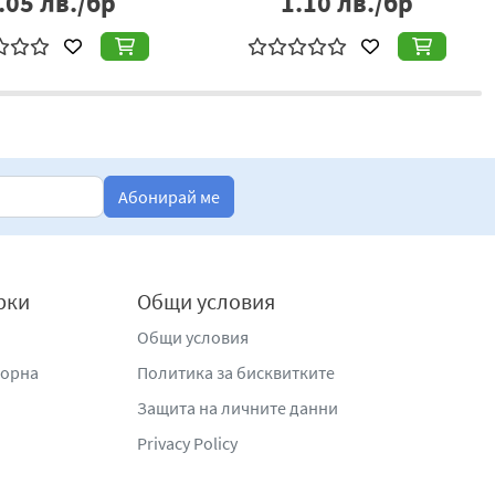
.05
лв./бр
1.10
лв./бр
Абонирай ме
рки
Общи условия
Общи условия
жорна
Политика за бисквитките
Защита на личните данни
Privacy Policy