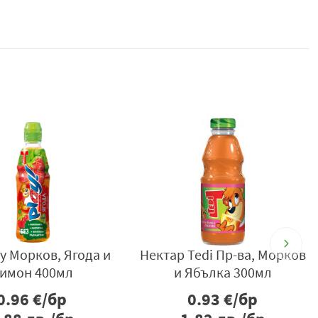
, Пр-ва
Нектар Tedi Банан, Морков
Tedi 
мл
и Ябълка 300мл
0.93
€/бр
0