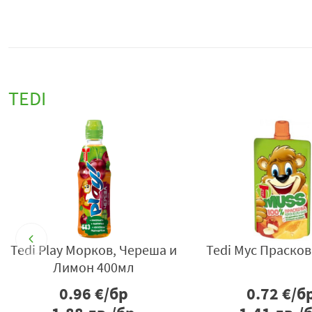
TEDI
Play Морков, Ягода и
Нектар Tedi Пр-ва, Морков
Лимон 400мл
и Ябълка 300мл
0.96
€/бр
0.93
€/бр