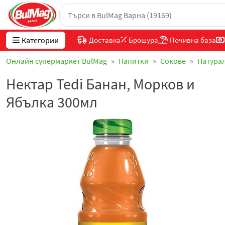
Категории
Доставка
Брошура
Почивна база
Онлайн супермаркет BulMag
Напитки
Сокове
Натура
Нектар Tedi Банан, Морков и
Ябълка 300мл