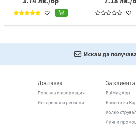
3.74
лв./бр
7.18
лв./
Искам да получав
Доставка
За клиента
Полезна информация
BulMag App
Интервали и региони
Клиентска Ка
Колко струва?
Лични промо