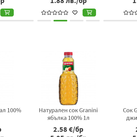
1.82
лв./бр
3.32
лв./б
ал 100%
Натурален сок Granini
Сок G
ябълка 100% 1л
джи
р
2.58
€/бр