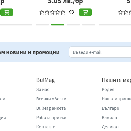
бр
5.05
лв./бр
5
ам новини и промоции
BulMag
Нашите ма
За нас
Родея
рта
Всички обекти
Нашата тран
BulMag анкета
Българе
ции
Работа при нас
Ванила
Контакти
Деликат