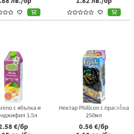
р
1.82
лв./бр
1
reno с ябълка и
Нектар Philicon с праскова
нджифил 1.5л
250мл
2.58
€/бр
0.56
€/бр