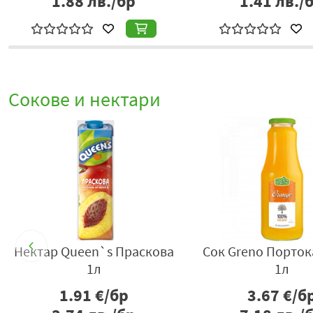
1.88
лв./бр
1.82
лв./бр
Сокове и нектари
%
да
Нектар Queen`s Праскова
Сок Greno Порток
1л
1л
1.91
€/бр
3.67
€/б