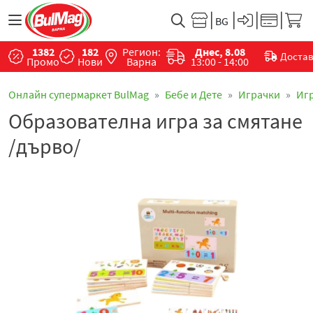
1382
182
Регион:
Днес, 8.08
Доста
Промо
Нови
Варна
13:00 - 14:00
Онлайн супермаркет BulMag
Бебе и Дете
Играчки
Иг
Образователна игра за смятане
/дърво/