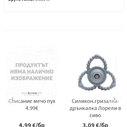
а
Списание мечо пух
Силикон.гризалка-
4.99€
дрънкалка Лорели в
сиво
4.99
€/бр
3.09
€/бр