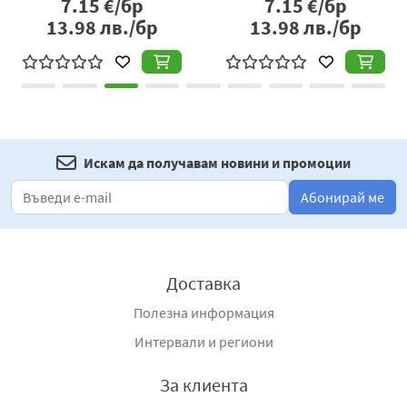
7.15
€/бр
7.15
€/бр
13.98
лв./бр
13.98
лв./бр
Искам да получавам новини и промоции
Абонирай ме
Доставка
Полезна информация
Интервали и региони
За клиента