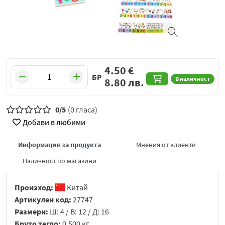
4.50
€
БР
В наличност
8.80
лв.
0/5
(0 гласа)
Добави в любими
Информация за продукта
Мнения от клиенти
Наличност по магазини
Произход:
Китай
Артикулен код:
27747
Размери:
Ш: 4 / В: 12 / Д: 16
Бруто тегло:
0.500 кг