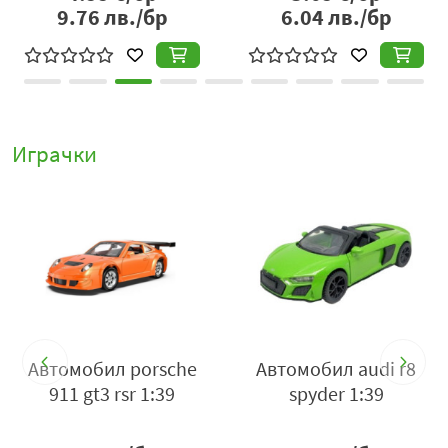
9.76
лв./бр
6.04
лв./бр
Играчки
 -
Автомобил porsche
Автомобил audi r8
911 gt3 rsr 1:39
spyder 1:39