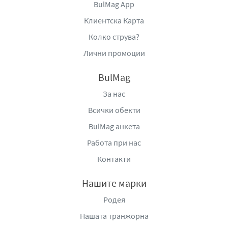
BulMag App
Клиентска Карта
Колко струва?
Лични промоции
BulMag
За нас
Всички обекти
BulMag анкета
Работа при нас
Контакти
Нашите марки
Родея
Нашата транжорна