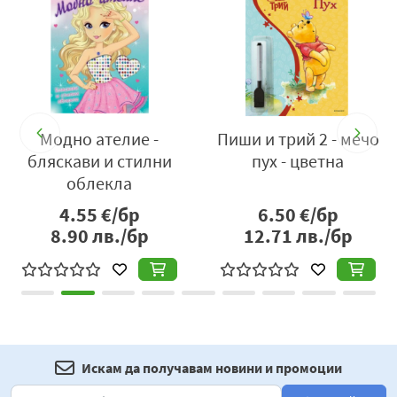
-
Модно ателие -
Пиши и трий 2 - мечо
бляскави и стилни
пух - цветна
облекла
4.55
€/бр
6.50
€/бр
8.90
лв./бр
12.71
лв./бр
Искам да получавам новини и промоции