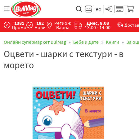
1381
182
Регион:
Днес, 8.08
Доста
Промо
Нови
Варна
13:00 - 14:00
Онлайн супермаркет BulMag
Бебе и Дете
Книги
За оц
Оцвети - шарки с текстури - в
морето