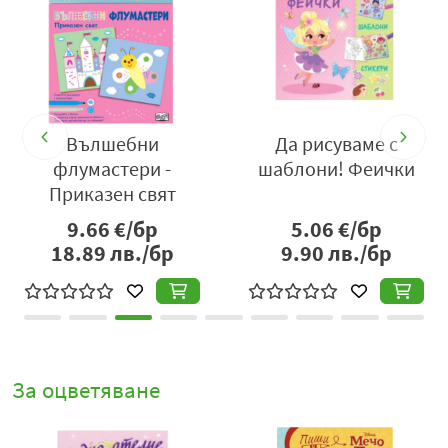
ъс
Вълшебни
Да рисуваме с
М
флумастери -
шаблони! Феички
Приказен свят
9.66
€/бр
5.06
€/бр
18.89
лв./бр
9.90
лв./бр
За оцветяване