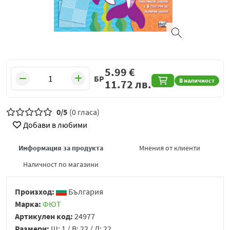
5.99
€
БР
В наличност
11.72
лв.
0/5
(0 гласа)
Добави в любими
Информация за продукта
Мнения от клиенти
Наличност по магазини
Произход:
България
Марка:
ФЮТ
Артикулен код:
24977
Размери:
Ш: 1 / В: 22 / Д: 22