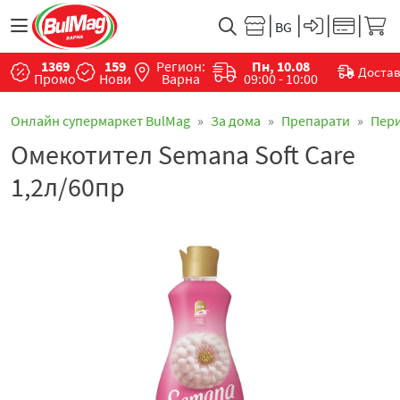
1369
159
Регион:
Пн, 10.08
Доста
Промо
Нови
Варна
09:00 - 10:00
Онлайн супермаркет BulMag
За дома
Препарати
Пер
Омекотител Semana Soft Care
1,2л/60пр