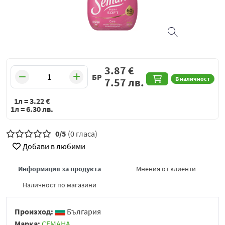
3.87
€
БР
В наличност
7.57
лв.
1л =
3.22
€
1л =
6.30
лв.
0/5
(0 гласа)
Добави в любими
Информация за продукта
Мнения от клиенти
Наличност по магазини
Произход:
България
Марка:
СЕМАНА