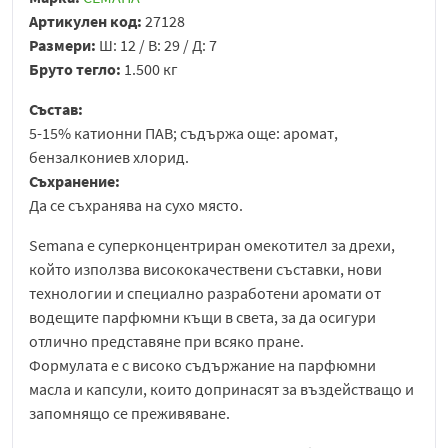
Артикулен код:
27128
Размери:
Ш: 12 / В: 29 / Д: 7
Бруто тегло:
1.500 кг
Състав:
5-15% катионни ПАВ; съдържа още: аромат,
бензалкониев хлорид.
Съхранение:
Да се съхранява на сухо място.
Semana е суперконцентриран омекотител за дрехи,
който използва висококачествени съставки, нови
технологии и специално разработени аромати от
водещите парфюмни къщи в света, за да осигури
отлично представяне при всяко пране.
Формулата е с високо съдържание на парфюмни
масла и капсули, които допринасят за въздействащо и
запомнящо се преживяване.