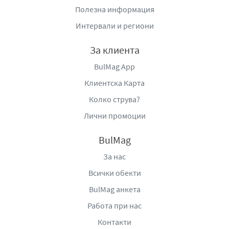
практично и надеждно решение за всяко домакинство,
Полезна информация
което държи на грижата за дрехите и комфорта при
Интервали и региони
носене.
За клиента
Производител
: "Фикосота" ООД, гр. Шумен, бул.
"Мадара" №48, тел.: +359 54 859 103, e-mail:
BulMag App
privacy@ficosota.com
,
www.ficosota.com
,
Клиентска Карта
www.semana.eu.com
.
Колко струва?
Лични промоции
BulMag
За нас
Всички обекти
BulMag анкета
Работа при нас
Контакти