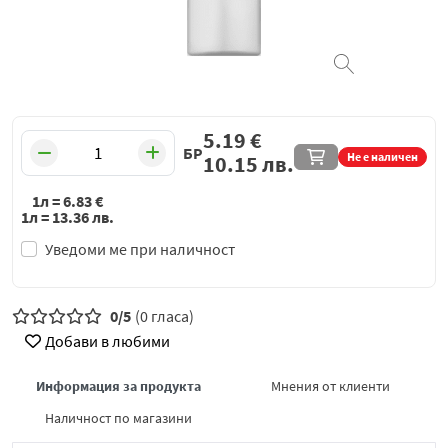
5.19
€
БР
Не е наличен
10.15
лв.
1л =
6.83
€
1л =
13.36
лв.
Уведоми ме при наличност
0/5
(0 гласа)
Добави в любими
Информация за продукта
Мнения от клиенти
Наличност по магазини