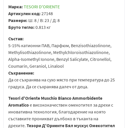
Марка:
TESORI D'ORIENTE
Артикулен код:
27148
Размери:
Ш: 8 / В: 23 / Д: 8
Бруто тегло:
0.813 кг
Състав:
5-15% катионни ПАВ, Парфюм, Benzisothiazolinone,
Methylisothiazolinone, Methylchloroisothiazolinone,
Alpha-Isomethyl Ionone, Benzyl Salicylate, Citronellol,
Coumarin, Geraniol, Linalool
Съхранение:
Да се съхранява на сухо място при температура до 25
градуса. Да се съхранява далеч от деца.
Tesori d'Oriente Muschio Bianco Ammorbidente
Aromatico
e висококачествен омекотител за дрехи с
иновативна технология, благодарение на която
съставките проникват дълбоко в тъканта на
дрехите.
Тезори Д'Ориенте Бял мускус Омекотител