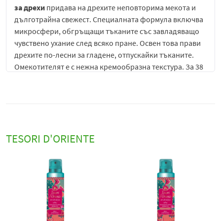
за дрехи
придава на дрехите неповторима мекота и
дълготрайна свежест. Специалната формула включва
микросфери, обгръщащи тъканите със завладяващо
чувствено ухание след всяко пране. Освен това прави
дрехите по-лесни за гладене, отпускайки тъканите.
Омекотителят е с нежна кремообразна текстура. За 38
пранета.
Със завладяващ чувствен аромат
За дълготрайно ароматизиране на дрехите
За по-лесно гладене
TESORI D'ORIENTE
Омекотителят
Tesori d'Oriente
Мускус 760 мл / 38
пранета
е концентриран продукт за изплакване на
тъкани, създаден да придава на дрехите дълготрайна
мекота, елегантен аромат и по-приятно усещане при
носене. Формулата е разработена така, че да
подобрява комфорта на текстила, като същевременно
улеснява поддръжката на дрехите в ежедневното