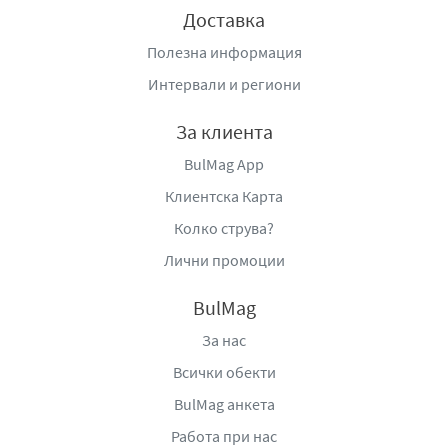
Доставка
като предлага практично и приятно решение за
ежедневната поддръжка на прането в дома.
Полезна информация
Интервали и региони
За клиента
BulMag App
Клиентска Карта
Колко струва?
Лични промоции
BulMag
За нас
Всички обекти
BulMag анкета
Работа при нас