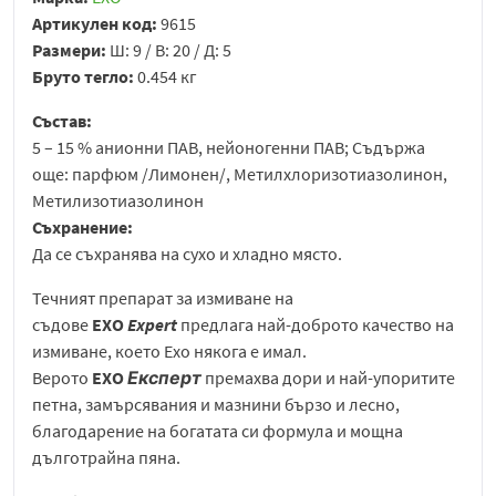
Артикулен код:
9615
Размери:
Ш: 9 / В: 20 / Д: 5
Бруто тегло:
0.454 кг
Състав:
5 – 15 % анионни ПАВ, нейоногенни ПАВ; Съдържа
още: парфюм /Лимонен/, Метилхлоризотиазолинон,
Метилизотиазолинон
Съхранение:
Да се съхранява на сухо и хладно място.
Течният препарат за измиване на
съдове
EХО
Expert
предлага най-доброто качество на
измиване, което Exo някога е имал.
Верото
ЕХО
Експерт
премахва дори и най-упоритите
петна, замърсявания и мазнини бързо и лесно,
благодарение на богатата си формула и мощна
дълготрайна пяна.