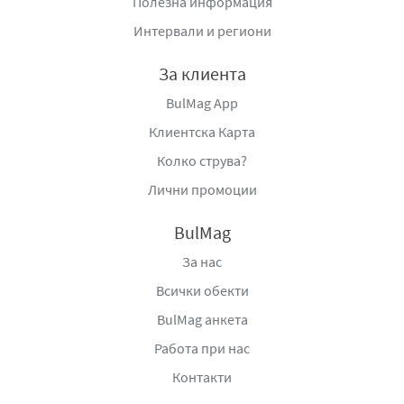
Полезна информация
След измиване съдовете остават чисти, блестящи и с
Интервали и региони
приятно усещане за свежест. Формулата е съобразена
така, че да осигурява добра хигиена, без да оставя
За клиента
остатъци, които могат да повлияят на вкуса или
безопасността на храната.
BulMag App
Клиентска Карта
Оранжевият препарат за съдове
Ехо Expert
с балсам е
универсален и подходящ за различни кухненски
Колко струва?
повърхности и съдове. Неговата ефективност и
Лични промоции
удобство го правят надежден избор за всяко
домакинство, което търси баланс между силно
BulMag
почистване и грижа за кожата.
За нас
Със своята мощна обезмасляваща формула,
Всички обекти
икономична употреба и допълнителна защита за
BulMag анкета
ръцете, този препарат предлага цялостно решение за
поддържане на чистота, блясък и комфорт в кухнята.
Работа при нас
Контакти
Начин на употреба:
Поставете малко количество от
препарата върху гъбата, почистете замърсяванията по