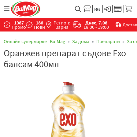
1387
186
Регион:
Днес, 7.08
Доста
Промо
Нови
Варна
18:00 - 19:00
Онлайн супермаркет BulMag
За дома
Препарати
За с
Оранжев препарат съдове Ехо
балсам 400мл