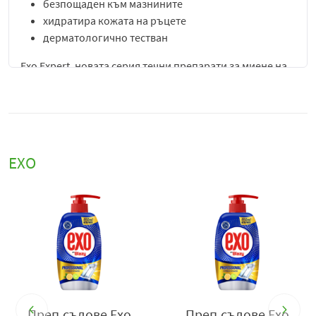
безпощаден към мазнините
хидратира кожата на ръцете
дерматологично тестван
Exo Expert, новата серия течни препарати за миене на
съдове Ехо. Със специално разработените си мощна
формула и богата дълготрайна пяна, Exo Expert се
справя бързо и лесно дори с най-замърсените съдове.
Лесното изплакване и неустоимите свежи аромати
правят миенето много по-приятно.
ЕХО
EXO Hydrobalsam с новата си подобрена формула и
много пяна осигурява отлично качество на измиване
на всички съдове, като същевременно е по- щадящ
към кожата на ръцете. Продуктът е дерматологично
тестван и се грижи за кожата, запазвайки натуралната
й хидратация. Нежните му аромати и добавеният
балсам правят миенето много по- приятно.
EXO има уникален микс от съставки, които осигуряват
Преп.съдове Exo
Преп.съдове Exo