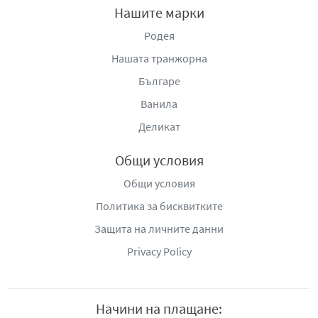
Нашите марки
съдовете.
Родея
Производител
: "Фикосота" ООД, гр. Шумен, бул.
Нашата транжорна
"Мадара" №48, тел.: +359 54 859 103, e-
mail:
privacy@ficosota.com
,
www.ficosota.com
Българе
Ванила
Деликат
Общи условия
Общи условия
Политика за бисквитките
Защита на личните данни
Privacy Policy
Начини на плащане: