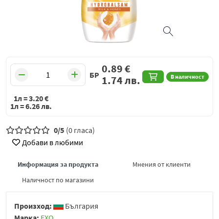
0.89
€
БР
В наличност
1.74
лв.
1л =
3.20
€
1л =
6.26
лв.
0/5
(0 гласа)
Добави в любими
Информация за продукта
Мнения от клиенти
Наличност по магазини
Произход:
България
Марка:
ЕХО