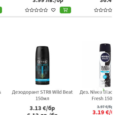
зи от деца.
о шосе 112, e-mail:
info@camco.bg
,
www.camco.bg
- 20%
а Lamis Pure Black
Дезодорант Nivea Men Deep
h 177мл
150мл
3.97
€/бр
4.07
€/бр
3.19
€/бр