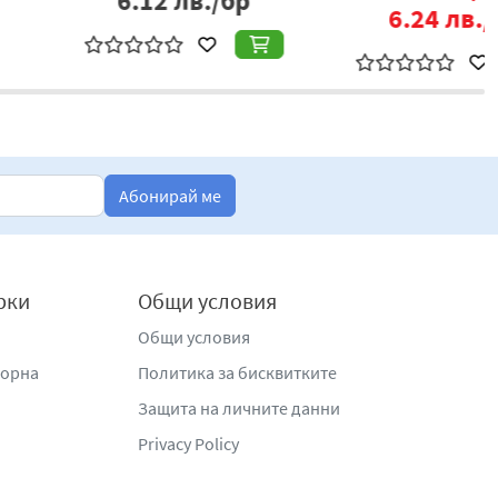
.96
лв./бр
6.24
лв./бр
Абонирай ме
рки
Общи условия
Общи условия
жорна
Политика за бисквитките
Защита на личните данни
Privacy Policy