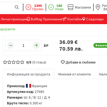
1390
186
Ре
Магазини
Промо
Нови
В
Лични промоции
BulMag Приложение
Коктейли
Сладоледи
одоранти
36.09
€
БР
В налич
70.59
лв.
0/5
(0 гласа)
Добави в любими
Информация за продукта
Мнения от клиенти
Нали
Произход:
Франция
Артикулен код:
27685
Размери:
Ш: 8 / В: 12 / Д: 4
Бруто тегло:
0.300 кг