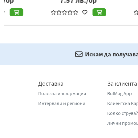
6.24
лв./бр
15.61
лв./
Искам да получав
Доставка
За клиента
Полезна информация
BulMag App
Интервали и региони
Клиентска Ка
Колко струва?
Лични промо