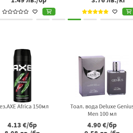
Указания на употреба:
Само за външна употреба и да се па
Производител:
Камко ЕООД, град Пловдив, бул. Цариградск
e true 50
Дез. Garnier Men Extreme
Парф.вод
150мл
р
4.39
€/бр