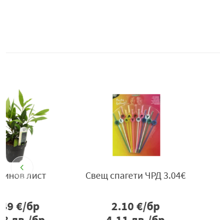
Свещ спагети ЧРД 3.04€
Ew поздравит
картички код 
2.10
€/бр
0.76
€/б
4.11
лв./бр
1.49
лв./