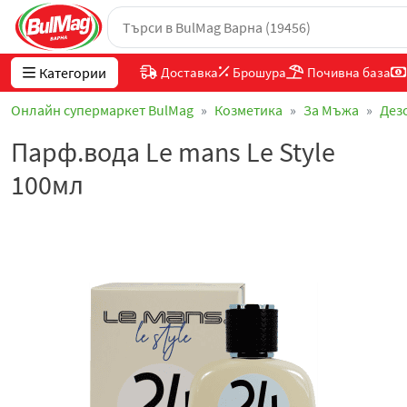
Категории
Доставка
Брошура
Почивна база
Онлайн супермаркет BulMag
Козметика
За Мъжа
Дез
Парф.вода Le mans Le Style
100мл