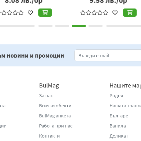
бр
8.59
лв./бр
7
ам новини и промоции
BulMag
Нашите ма
За нас
Родея
рта
Всички обекти
Нашата тран
BulMag анкета
Българе
ции
Работа при нас
Ванила
Контакти
Деликат