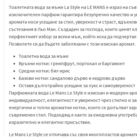
Тоалетната вода за мъже La Style на LE MANS е израз на с
изключителен парфюм гарантира безупречно качество и у
аромата носи усещане за стил, увереност и страст, вдъхн
състезания в Льо Ман. Създаден за господа, които ценят кл
перфектният избор за всеки мъж, който иска да подчертае 
Позволете си да бъдете забелязани с този изискан аромат.
Тоалетна вода за мъже
Връхни нотки: греипфрут, портокал и баргамонт
Средни нотки: бял ирис
Базови нотки: сандалово дърво и кедрово дърво
Оставя дълготрайно усещане за лукс и самоувереност
Парфюмната вода Le Mans Le Style е изискан и модерен аро
индивидуалност, елегантност и увереност чрез стилно и 
енергични и топли ароматни нотки, които се допълват хар
съвременен стил. Подходящ е както за ежедневна употреба,
изразително и елегантно присъствие.
Le Mans Le Style се отличава със своя многопластов арома