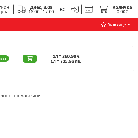
гион:
Днес, 8.08
Количка
арна
16:00 - 17:00
0.00€
Виж още
1л =
360.90
€
ност
1л =
705.86
лв.
чност по магазини