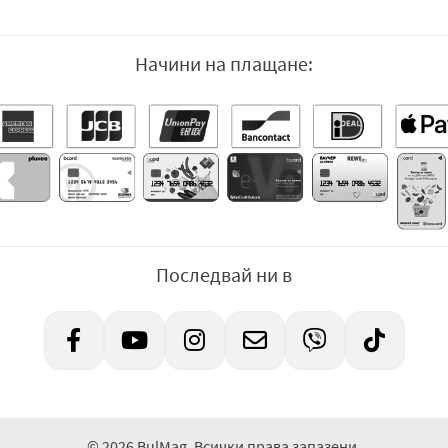
Начини на плащане:
Последвай ни в
© 2026 BulMag. Всички права запазени.