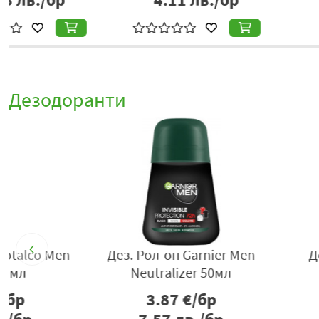
Дезодоранти
- 20%
t
Дез. Nivea Black&White
Тоал. вода STR8 Liv
Fresh 150мл
мл
3.97
€/бр
3.19
€/бр
7.98
€/б