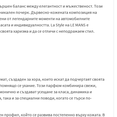
ъвършен баланс между елегантност и мъжественост. Този
никален почерк. Дървесно-кожената композиция на
овени от легендарните моменти на автомобилните
асата и индивидуалността. La Style на LE MANS е
своята харизма и да се отличи с неподражаем стил.
мат, създаден за хора, които искат да подчертаят своята
запомнящо се ухание. Този парфюм комбинира свежи,
монично и създават усещане за класа, динамика и
 така и за специални поводи, когато се търси по-
тен профил, който се развива постепенно върху кожата. В