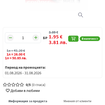
3.09
€
1.95
€
БР
В наличност
3.81
лв.
1л =
41.20
€
1л =
26.00
€
1л =
50.85
лв.
Период на промоцията:
01.08.2026 - 31.08.2026
0/5
(0 гласа)
Добави в любими
Информация за продукта
Мнения от клиенти