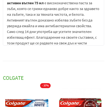
активен въглен 75 мл
е висококачествена паста за
зъби, която се грижи еднакво добре както за здравето
на зъбите, така и за тяхната чистота, и белота.
Активният въглен доказано избелва зъбите без да
увержда емайла и има антибактериални свойства.
Само след 14 дни употреба ще усетите значителен
избелващ ефект. Благодарение на своите съставки, с
този продукт ще се радвате на свеж дъх и чисти
зъби.
Колгейт Адванс Уайт Чаркол паста за зъби с
активен въглен 75 мл
също така помага да се
предотврати появата на нови петна, така че зъбите ви
да останат бели за по-дълго време. В съдържанието
на пастата има фини микрокристали, които избелват.
COLGATE
Избелваща паста за зъби с активен въглен за по-бели
зъби след 14 дни.
- 37%
Пастата за зъби Colgate Advanced White е
предназначена за щадящо избелване на зъбите.
Ефективно премахва нежеланата пигментация от