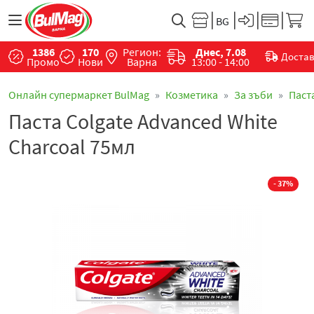
1386
170
Регион:
Днес, 7.08
Доста
Промо
Нови
Варна
13:00 - 14:00
Онлайн супермаркет BulMag
Козметика
За зъби
Паст
Паста Colgate Advanced White
Charcoal 75мл
- 37%