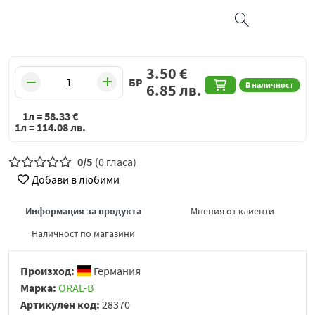
3.50
€
БР
В наличност
6.85
лв.
1л =
58.33
€
1л =
114.08
лв.
0/5
(0 гласа)
Добави в любими
Информация за продукта
Мнения от клиенти
Наличност по магазини
Произход:
Германия
Марка:
ORAL-B
Артикулен код:
28370