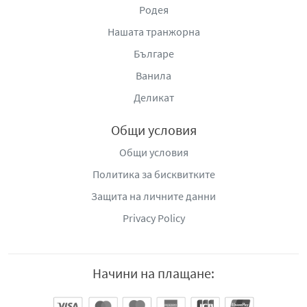
9009, квартал „Владислав Варненчик“, тел: 00800 118
Родея
4973, e-mail:
info.bg@orbico.com
,
www.orbico.bg
Нашата транжорна
Българе
Ванила
Деликат
Общи условия
Общи условия
Политика за бисквитките
Защита на личните данни
Privacy Policy
Начини на плащане: