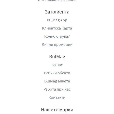
още от ранна възраст, като съчетава грижа за
здравето с любими анимационни образи.
За клиента
Oral-B детската паста „Замръзналото кралство“ е
BulMag App
практичен избор за родители, които търсят надежден
Клиентска Карта
продукт за ежедневна устна хигиена, съчетан с
Колко струва?
приятен вкус и мотивиращ дизайн. Тя подпомага
поддържането на чисти и здрави зъби, като
Лични промоции
същевременно прави процеса на миене по-лесен и
приятен за децата.
BulMag
За нас
Начин на употреба:
Всички обекти
Нанесете малко количество паста върху мека четка за
BulMag анкета
зъби и почистете зъбите на детето с нежни кръгови
движения. За деца под 6 години използвайте
Работа при нас
количество паста с размер на грахово зърно под
Контакти
надзора на възрастен.
Нашите марки
Производител
: „Орбико България“ ЕООД, гр. Варна