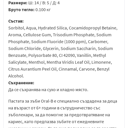
Размери:
Ш: 14 / В: 5 / Д: 4
Бруто тегло:
0.100 кг
Състав:
Sorbitol, Aqua, Hydrated Silica, Cocamidopropyl Betaine,
Aroma, Cellulose Gum, Trisodium Phosphate, Sodium
Phosphate, Sodium Fluoride (1000 ppm), Carbomer,
Sodium Chloride, Glycerin, Sodium Saccharin, Sodium
Benzoate, Polysorbate 80, CI 42090, Vanillin, Methyl
Salicylate, Menthol, Mentha Viridis Leaf Oil, Limonene,
Citrus Aurantium Peel Oil, Cinnamal, Carvone, Benzyl
Alcohol.
Съхранение:
Да се съхранява на сухо и хладно място.
Пастата за зъби Oral-B е специално създадена за деца
на възраст от 6+ години в сътрудничество със
зъболекари, за да помогне за предотвратяване на
кариес, като предпазва зъбите от ежедневните