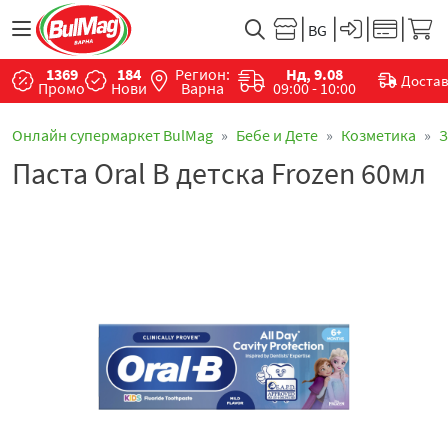
1369
184
Регион:
Нд, 9.08
Доста
Промо
Нови
Варна
09:00 - 10:00
Онлайн супермаркет BulMag
Бебе и Дете
Козметика
З
Паста Oral B детска Frozen 60мл