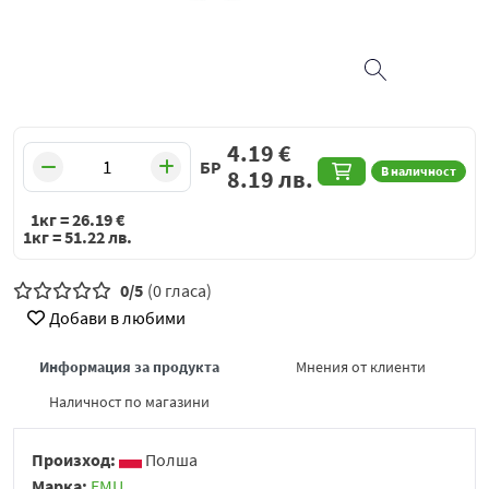
4.19
€
БР
В наличност
8.19
лв.
1кг =
26.19
€
1кг =
51.22
лв.
0/5
(0 гласа)
Добави в любими
Информация за продукта
Мнения от клиенти
Наличност по магазини
Произход:
Полша
Марка:
EMU