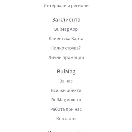
Интервали и региони
За клиента
BulMag App
Клиентска Карта
Колко струва?
Лични промоции
BulMag
За нас
Всички обекти
BulMag анкета
Работа при нас
Контакти