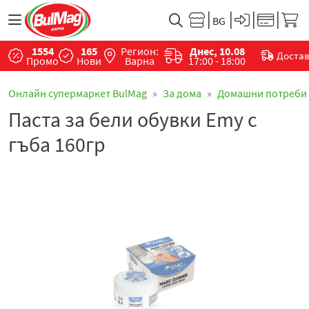
1554
165
Регион:
Днес, 10.08
Доста
Промо
Нови
Варна
17:00 - 18:00
Онлайн супермаркет BulMag
За дома
Домашни потреби
Паста за бели обувки Emy с
гъба 160гр