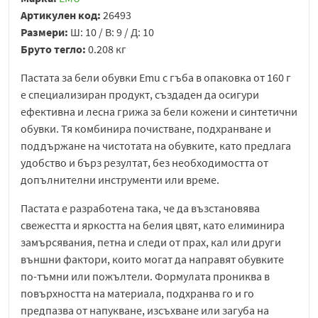
Артикулен код:
26493
Размери:
Ш: 10 / В: 9 / Д: 10
Бруто тегло:
0.208 кг
Пастата за бели обувки Emu с гъба в опаковка от 160 г
е специализиран продукт, създаден да осигури
ефективна и лесна грижа за бели кожени и синтетични
обувки. Тя комбинира почистване, подхранване и
поддържане на чистотата на обувките, като предлага
удобство и бърз резултат, без необходимостта от
допълнителни инструменти или време.
Пастата е разработена така, че да възстановява
свежестта и яркостта на белия цвят, като елиминира
замърсявания, петна и следи от прах, кал или други
външни фактори, които могат да направят обувките
по-тъмни или пожълтели. Формулата прониква в
повърхността на материала, подхранва го и го
предпазва от напукване, изсъхване или загуба на