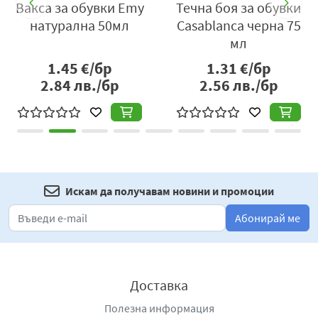
р
Вакса за обувки Emy
Течна боя за обувки
натурална 50мл
Casablanca черна 75
мл
1.45
€/бр
1.31
€/бр
2.84
лв./бр
2.56
лв./бр
Искам да получавам новини и промоции
Абонирай ме
Доставка
Полезна информация