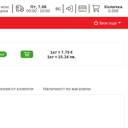
гион:
Пт, 7.08
Количка
арна
09:00 - 10:00
0.00€
Виж още
1кг =
7.79
€
ост
1кг =
15.24
лв.
ения от клиенти
Наличност по магазини