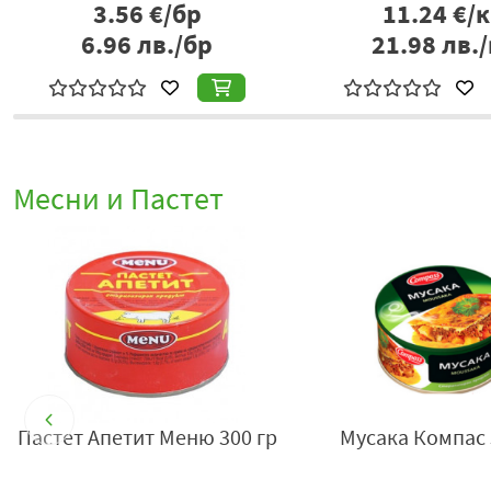
3.56
€/бр
11.24
€/к
6.96
лв./бр
21.98
лв./
Месни и Пастет
Пастет Апетит Меню 300 гр
Мусака Компас 