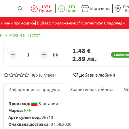
1371
173
Ре
Магазини
Промо
Нови
В
Лични промоции
BulMag Приложение
Коктейли
Сладоледи
ви
Месни и Пастет
1.48
€
БР
В наличн
2.89
лв.
0/5
(0 гласа)
Добави в любими
Информация за продукта
Хранителна стойност
Мн
Произход:
България
Марка:
КЕН
Артикулен код:
26713
Очаквана доставка:
07.08.2026