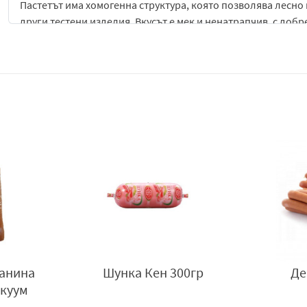
Пастетът има хомогенна структура, която позволява лесно
други тестени изделия. Вкусът е мек и ненатрапчив, с доб
приятно и традиционно вкусово усещане. Благодарение н
запазва своята гладкост и приятен аромат.
Пастет КЕН класик е универсален продукт за закуска, бърз
и може да бъде комбиниран с пресни зеленчуци, сирена, х
за хора с динамично ежедневие, тъй като не изисква доп
Производствената технология осигурява стабилно качество
правилно съхранение. Това прави продукта удобен за дома
вкус и лесна употреба.
Със своя класически вкус, кремообразна структура и тради
за хора, които предпочитат традиционен пастет с мек вку
Производител
: „КЕН“ АД, гр. Стара Загора, кв. Голеш, тел. 
ланина
Шунка Кен 300гр
Де
акуум