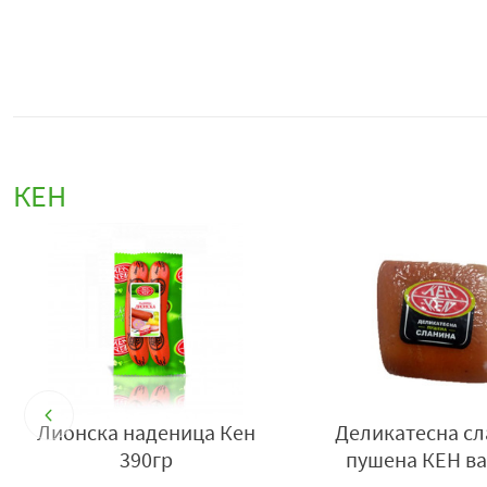
КЕН
Лионска наденица Кен
Деликатесна с
390гр
пушена КЕН в