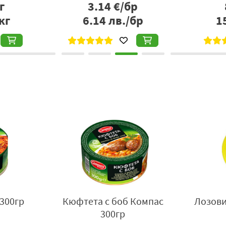
г
3.14
€/бр
кг
6.14
лв./бр
1
300гр
Кюфтета с боб Компас
Лозови
300гр