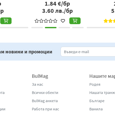
р
1.84
€/бр
бр
3.60
лв./бр
5
ам новини и промоции
BulMag
Нашите ма
За нас
Родея
рта
Всички обекти
Нашата тран
BulMag анкета
Българе
ции
Работа при нас
Ванила