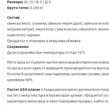
Размери:
Ш: 15 / В: 5 / Д: 5
Бруто тегло:
0.190 кг
Състав:
свинско месо, сланина, свински черен дроб, свински колаге
натриев нитрит, емулгатор: гума ксантан, овкусител: мон
оцветител: кармин.
Продуктът е опакован в неядлива обвивка.
Съхранение:
Да се съхранява при температура от 0 до +6°С.
КЕН е една от първите частни месопреработвателни компани
се налага като един от водещите производители на малотр
богатия й асортимент има наденици, шпекови салами, шунк
кренвирш КЕН.
Пастет КЕН класик
е традиционен месен деликатесен проду
пастет с мека текстура и балансиран аромат. Продуктът се
характерен месен вкус и леко подправен профил, който г