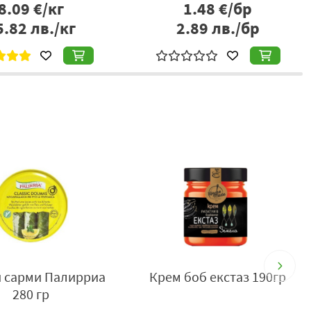
8.09
€/кг
1.48
€/бр
5.82
лв./кг
2.89
лв./бр
 сарми Палирриа
Крем боб екстаз 190гр
280 гр