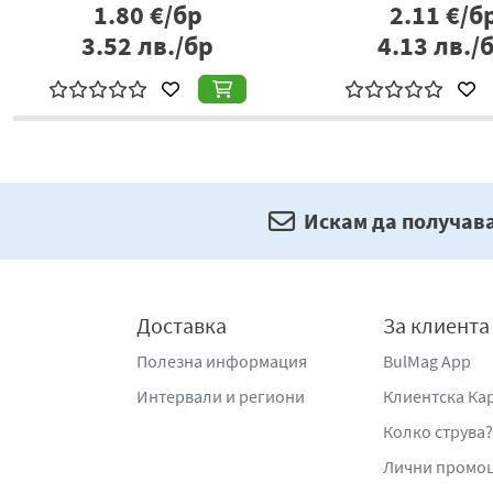
1.80
€/бр
2.11
€/б
3.52
лв./бр
4.13
лв./
Искам да получав
Доставка
За клиента
Полезна информация
BulMag App
Интервали и региони
Клиентска Ка
Колко струва?
Лични промо