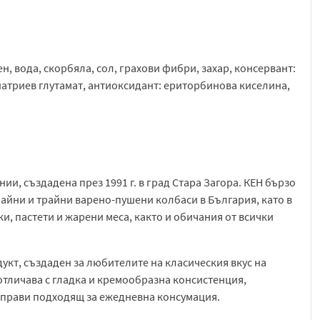
н, вода, скорбяла, сол, грахови фибри, захар, консервант:
онатриев глутамат, антиоксидант: ериторбинова киселина,
и, създадена през 1991 г. в град Стара Загора. КЕН бързо
айни и трайни варено-пушени колбаси в България, като в
и, пастети и жарени меса, както и обичания от всички
кт, създаден за любителите на класическия вкус на
 отличава с гладка и кремообразна консистенция,
о прави подходящ за ежедневна консумация.