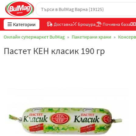
Категории
Доставка
Брошура
Почивна база
Онлайн супермаркет BulMag
Пакетирани храни
Консер
Пастет КЕН класик 190 гр