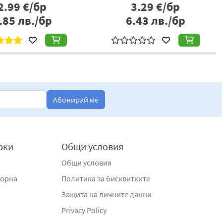
2.99
€/бр
3.29
€/бр
.85
лв./бр
6.43
лв./бр
Абонирай ме
рки
Общи условия
Общи условия
жорна
Политика за бисквитките
Защита на личните данни
Privacy Policy