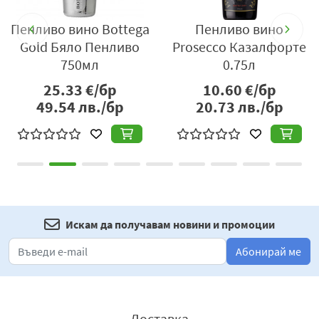
Пенливо вино Bottega
Пенливо вино
Gold Бяло Пенливо
Prosecco Казалфорте
750мл
0.75л
25.33
€/бр
10.60
€/бр
49.54
лв./бр
20.73
лв./бр
Искам да получавам новини и промоции
Абонирай ме
Доставка