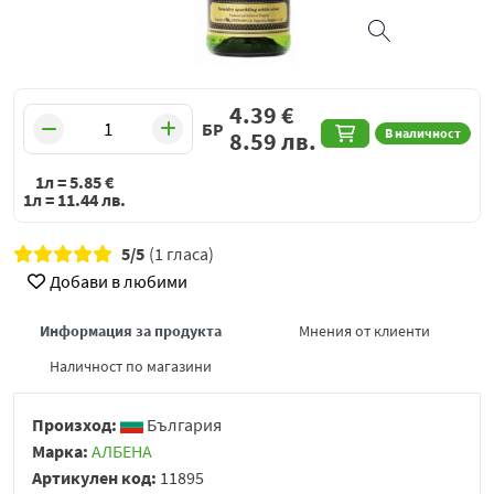
4.39
€
БР
В наличност
8.59
лв.
1л =
5.85
€
1л =
11.44
лв.
5/5
(1 гласа)
Добави в любими
Информация за продукта
Мнения от клиенти
Наличност по магазини
Произход:
България
Марка:
АЛБЕНА
Артикулен код:
11895