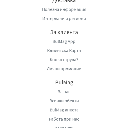
Полезна информация
Интервали и региони
За клиента
BulMag App
Клиентска Карта
Колко струва?
Лични промоции
BulMag
За нас
Всички обекти
BulMag анкета
Работа при нас
Контакти