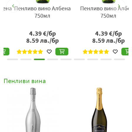
а
Пенливо вино Албена
Пенливо вино Албена
750мл
750мл
4.39
€/бр
4.39
€/бр
8.59
лв./бр
8.59
лв./бр
Пенливи вина