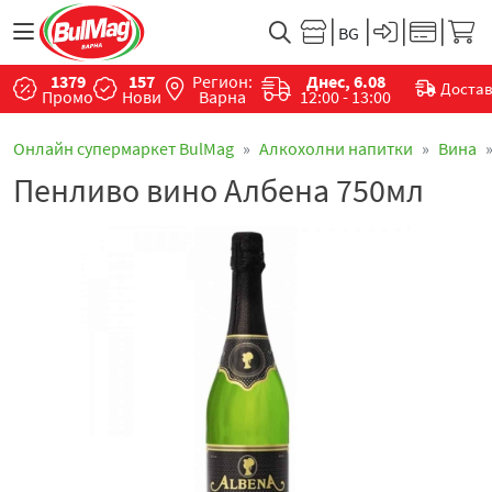
1379
157
Регион:
Днес, 6.08
Доста
Промо
Нови
Варна
12:00 - 13:00
Онлайн супермаркет BulMag
Алкохолни напитки
Вина
Пенливо вино Албена 750мл