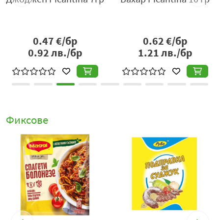
ястие, докато черният пипер и чесънът допринасят с
пикантност и плътност.
Подправката за агнешко и дроб сарма Picantina
е
0.47
€/бр
0.62
€/бр
подходяща както за класическата рецепта за дроб
0.92
лв./бр
1.21
лв./бр
сарма – с ориз, агнешки дреболии и печени кори –
така и за овкусяване на агнешки котлети, печено
агнешко бутче, агнешка супа или всякакви други
традиционни и модерни рецепти с агнешко месо. Тя се
добавя по време на готвене или в края, в зависимост
от търсения ароматен профил – с нея лесно постигате
Фиксове
равномерно овкусяване и пълноценен вкус, без нужда
от допълнителна корекция.
Сместа е създадена така, че да подчертае естествените
качества на месото, без да го натоварва с излишни
аромати. Това я прави изключително подходяща и за
почитателите на традиционната, но фино овкусена
кухня. Може да се използва и за овкусяване на плънки,
месни рулца, зеленчукови пълнежи с агнешки акцент