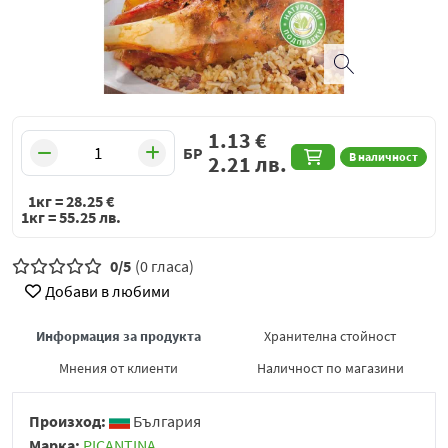
1.13
€
БР
В наличност
2.21
лв.
1кг =
28.25
€
1кг =
55.25
лв.
0/5
(0 гласа)
Добави в любими
Информация за продукта
Хранителна стойност
Мнения от клиенти
Наличност по магазини
Произход:
България
Марка:
PICANTINA