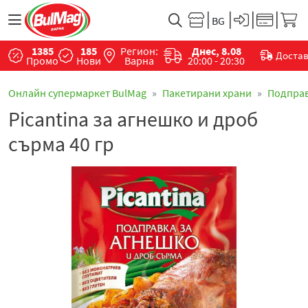
1385
185
Регион:
Днес, 8.08
Доста
Промо
Нови
Варна
20:00 - 20:30
Онлайн супермаркет BulMag
Пакетирани храни
Подпра
Picantina за агнешко и дроб
сърма 40 гр