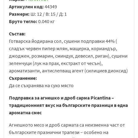
Артикулен код:
44349
Размери:
Ш: 12 / В: 15 / Д: 1
Бруто тегло:
0.040 кг
Състав:
Готварска йодирана сол, сушени подправки 44% (
сладък червен пипер млян, мащерка, кориандър,
джоджен, розмарин, сминдух, девесил, риган), сушени
зеленчуци (лук на прах, екстракт от чесън),
ароматизанти, антислепващ агент (силициев диоксид)
Съхранение:
Да се съхранява на сухо място
Подправка за агнешко и дроб сарма Picantina –
традиционният вкус на българските празници в една
ароматна смес
Агнешкото месо и дроб сармата са неизменна част от
българските празнични трапези – особено на