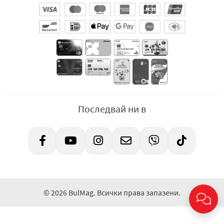
Добър апетит!
Производител:
„КЕНДИ“ ООД, гр. Банкя 1320, ул.
„София“ 101, тел: +359 2 99 77 374, +359 2 99 77 375, +359
2 99 77 376, e-mail:
office@kendy.com
,
www.picantina.bg
Последвай ни в
© 2026 BulMag. Всички права запазени.