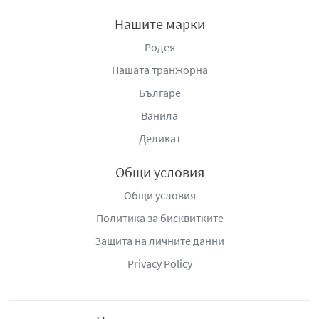
горен и долен нагревател: 220°C. На вентилатор:
Нашите марки
200°C. Извадете от опаковката и оставете
замразената пицета директно върху решетката на
Родея
средното ниво. Печете 10-12 мин.
Нашата транжорна
Производител
: „Д-р Йоткер България“ ЕООД, гр.
Българе
София 1463, Бизнес център Prestige, бул. „Патриарх
Ванила
Евтимий“ 49, e-mail:
contact@oetker.bg
,
www.oetker.bg
.
Деликат
Общи условия
Общи условия
Политика за бисквитките
Защита на личните данни
Privacy Policy