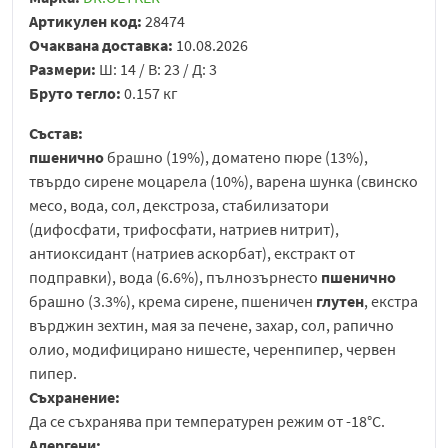
Артикулен код:
28474
Очаквана доставка:
10.08.2026
Размери:
Ш: 14 / В: 23 / Д: 3
Бруто тегло:
0.157 кг
Състав:
пшенично
брашно (19%), доматено пюре (13%),
твърдо сирене моцарела (10%), варена шунка (свинско
месо, вода, сол, декстроза, стабилизатори
(дифосфати, трифосфати, натриев нитрит),
антиоксидант (натриев аскорбат), екстракт от
подправки), вода (6.6%), пълнозърнесто
пшенично
брашно (3.3%), крема сирене, пшеничен
глутен
, екстра
върджин зехтин, мая за печене, захар, сол, рапично
олио, модифицирано нишесте, черенпипер, червен
пипер.
Съхранение:
Да се съхранява при температурен режим от -18°C.
Алергени: