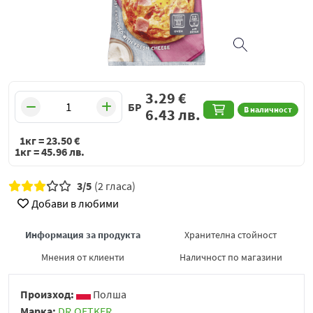
3.29
€
БР
В наличност
6.43
лв.
1кг =
23.50
€
1кг =
45.96
лв.
3/5
(2 гласа)
Добави в любими
Информация за продукта
Хранителна стойност
Мнения от клиенти
Наличност по магазини
Произход:
Полша
Марка:
DR.OETKER