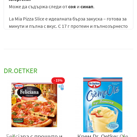
Може да съдържа следи от
соя
и
синап
.
La Mia Pizza Slice е идеалната бърза закуска – готова за
минути и пълна с вкус. С 17 г протеин и пълнозърнесто
брашно, тя съчетава удоволствие и полезни съставки.
Предлага се в три варианта – Моцарела и песто,
Телешки салам и моцарела и Шунка и сирене.
Пригответе я в микровълновата директно в
опаковката или изберете еърфрайър/фурна за още
DR.OETKER
по-голяма хрупкавост.
- 15%
Dr. Oetker La Mia Pizza
е серия замразени мини пици
(пицети), създадени за бързо и лесно приготвяне у
дома. Те съчетават мека тестена основа, вкусни сосове
и разнообразни топинги като сирена, месо и
зеленчуци, предлагайки класически пица вкус в
удобен индивидуален формат.
Продуктите се отличават с бързо приготвяне във
Feliciana с прошуто и
Крем Dr. Oetker Ole