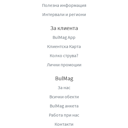
вечеря или бързо хапване между ангажиментите.
Полезна информация
Благодарение на индивидуалния си формат, той
Интервали и региони
позволява контролирани порции и лесно сервиране
без допълнителна подготовка.
За клиента
Dr. Oetker La Mia Pizza с шунка и моцарела
съчетава
BulMag App
удобство, класически вкус и бърза подготовка, като
Клиентска Карта
предлага балансирано решение за всеки, който иска
да се наслади на пица с шунка и моцарела у дома, без
Колко струва?
компромис с вкуса и качеството.
Лични промоции
Начин на употреба:
BulMag
Микровълнова фурна:
Отворете опаковката и без
За нас
да изваждате пицетата я печете 2:30 мин (800 W)
Всички обекти
или 3:00 мин (600 W)! Моля, не използвайте капак
за микровълнова!
BulMag анкета
Еър фрайър:
Извадете от опаковката. Печете 8-10
Работа при нас
мин (160°C)
Контакти
Фурна:
Загрейте фурната предварително. На