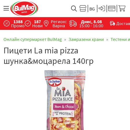
1388
187
Регион:
Днес, 8.08
Доста
Промо
Нови
Варна
15:00 - 16:00
Онлайн супермаркет BulMag
Замразени храни
Тестени 
Пицети La mia pizza
шунка&моцарела 140гр