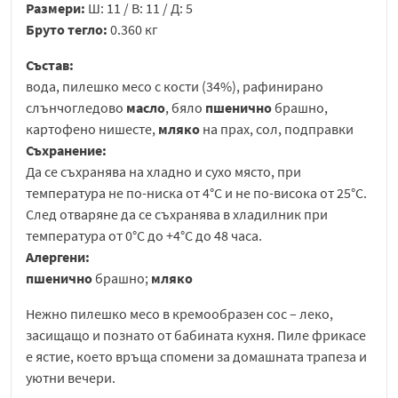
Размери:
Ш: 11 / В: 11 / Д: 5
Бруто тегло:
0.360 кг
Състав:
вода, пилешко месо с кости (34%), рафинирано
слънчогледово
масло
, бяло
пшенично
брашно,
картофено нишесте,
мляко
на прах, сол, подправки
Съхранение:
Да се съхранява на хладно и сухо място, при
температура не по-ниска от 4°C и не по-висока от 25°C.
След отваряне да се съхранява в хладилник при
температура от 0°C до +4°C до 48 часа.
Алергени:
пшенично
брашно;
мляко
Нежно пилешко месо в кремообразен сос – леко,
засищащо и познато от бабината кухня. Пиле фрикасе
е ястие, което връща спомени за домашната трапеза и
уютни вечери.