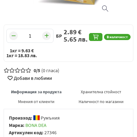
2.89
€
БР
В наличност
5.65
лв.
1кг =
9.63
€
1кг =
18.83
лв.
0/5
(0 гласа)
Добави в любими
Информация за продукта
Хранителна стойност
Мнения от клиенти
Наличност по магазини
Произход:
Румъния
Марка:
BONA DEA
Артикулен код:
27346