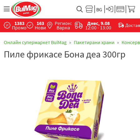
1383
163
Регион:
Днес, 9.08
Доста
Промо
Нови
Варна
12:00 - 13:00
Онлайн супермаркет BulMag
Пакетирани храни
Консер
Пиле фрикасе Бона деа 300гр