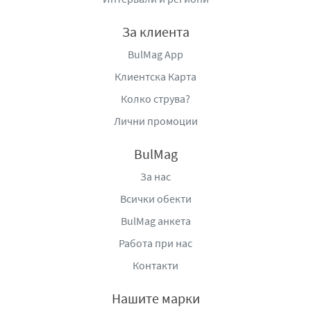
За клиента
BulMag App
Клиентска Карта
Колко струва?
Лични промоции
BulMag
За нас
Всички обекти
BulMag анкета
Работа при нас
Контакти
Нашите марки