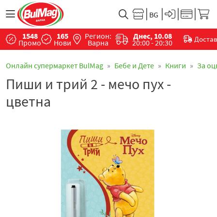
1548
165
Регион:
Днес, 10.08
Доста
Промо
Нови
Варна
20:00 - 20:30
Онлайн супермаркет BulMag
Бебе и Дете
Книги
За оц
Пиши и трий 2 - мечо пух -
цветна