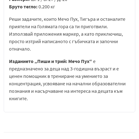
Бруто тегло:
0.200 кг
Реши задачите, които Мечо Пух, Тигъра и останалите
приятели на Голямата гора са ти приготвили.
Използвай приложения маркер, а като приключиш,
просто изтрий написаното с гъбичката и започни
отначало.
Изданието „Пиши и трий: Мечо Пух“
е
предназначено за деца над 3-годишна възраст и е
ценен помощник в трениране на умението за
концентрация, усвояване на начални образователни
познания и насърчаване на интереса на децата към
книгите.