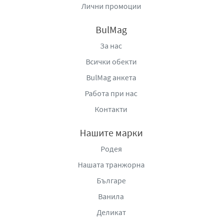
Лични промоции
BulMag
За нас
Всички обекти
BulMag анкета
Работа при нас
Контакти
Нашите марки
Родея
Нашата транжорна
Българе
Ванила
Деликат