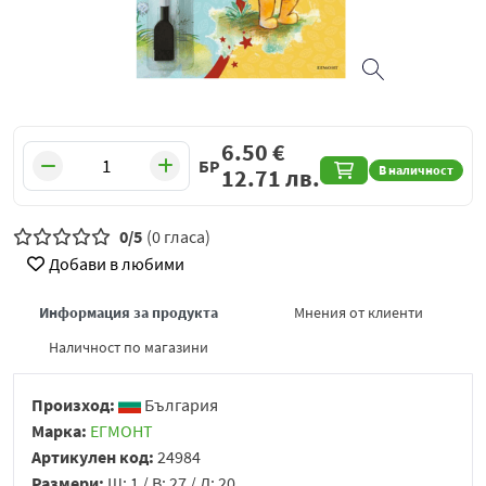
6.50
€
БР
В наличност
12.71
лв.
0/5
(0 гласа)
Добави в любими
Информация за продукта
Мнения от клиенти
Наличност по магазини
Произход:
България
Марка:
ЕГМОНТ
Артикулен код:
24984
Размери:
Ш: 1 / В: 27 / Д: 20