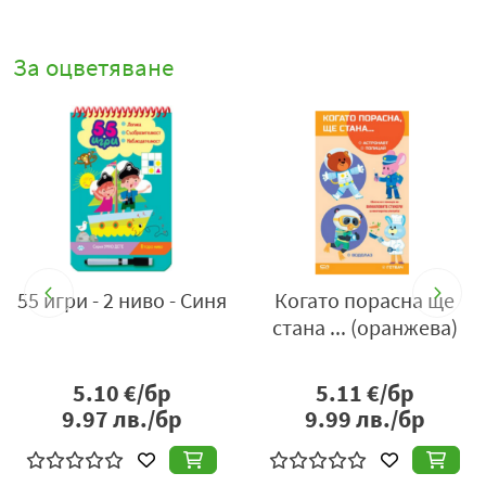
За оцветяване
а
55 игри - 2 ниво - Синя
Когато порасна ще
стана ... (оранжева)
5.10
€/бр
5.11
€/бр
9.97
лв./бр
9.99
лв./бр