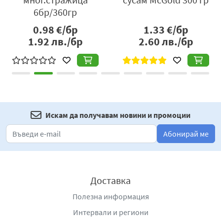
6бр/360гр
0.98
€/бр
1.33
€/бр
1.92
лв./бр
2.60
лв./бр
Искам да получавам новини и промоции
Абонирай ме
Доставка
Полезна информация
Интервали и региони