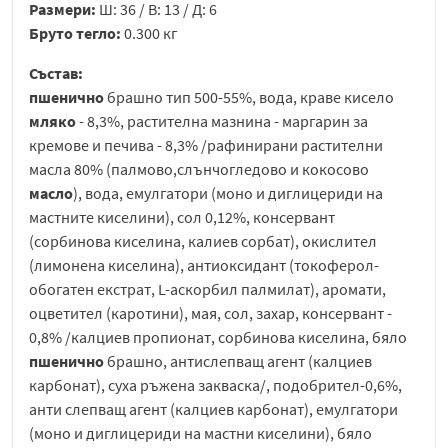
Размери:
Ш: 36 / В: 13 / Д: 6
Бруто тегло:
0.300 кг
Състав:
пшенично
брашно тип 500-55%, вода, краве кисело
мляко
- 8,3%, растителна мазнина - маргарин за
кремове и печива - 8,3% /рафинирани растителни
масла 80% (палмово,слънчогледово и кокосово
масло
), вода, емулгатори (моно и диглицериди на
мастните киселини), сол 0,12%, консервант
(сорбинова киселина, калиев сорбат), окислител
(лимонена киселина), антиоксидант (токоферол-
обогатен екстрат, L-аскорбил палмилат), аромати,
оцветител (каротини), мая, сол, захар, консервант -
0,8% /калциев пропионат, сорбинова киселина, бяло
пшенично
брашно, антислепващ агент (калциев
карбонат), суха ръжена закваска/, подобрител-0,6%,
анти слепващ агент (калциев карбонат), емулгатори
(моно и диглицериди на мастни киселини), бяло