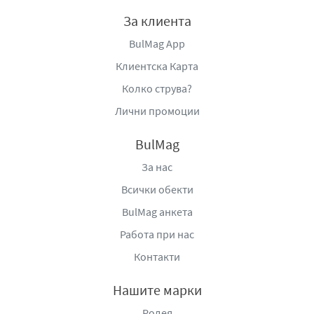
За клиента
BulMag App
Клиентска Карта
Колко струва?
Лични промоции
BulMag
За нас
Всички обекти
BulMag анкета
Работа при нас
Контакти
Нашите марки
Родея