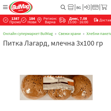
1387
184
Регион:
Днес, 7.08
Доста
Промо
Нови
Варна
15:00 - 16:00
Онлайн супермаркет BulMag
Свежи храни
Хлебни пакет
Питка Лагард, млечна 3х100 гр