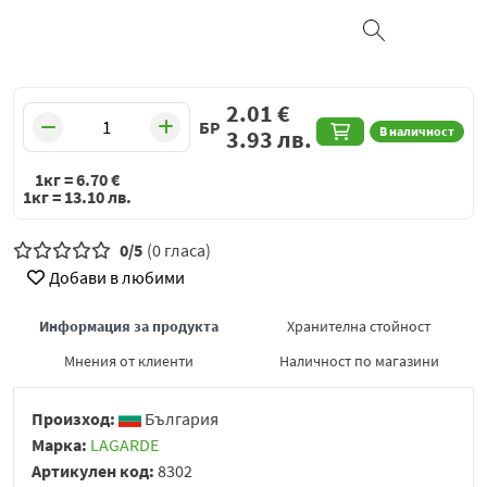
2.01
€
БР
В наличност
3.93
лв.
1кг =
6.70
€
1кг =
13.10
лв.
0/5
(0 гласа)
Добави в любими
Информация за продукта
Хранителна стойност
Мнения от клиенти
Наличност по магазини
Произход:
България
Марка:
LAGARDE
Артикулен код:
8302