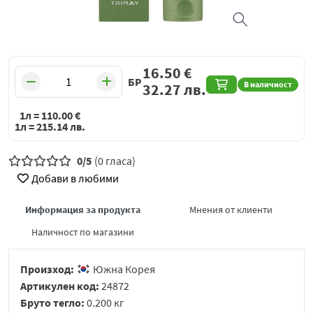
16.50
€
БР
В наличност
32.27
лв.
1л =
110.00
€
1л =
215.14
лв.
0/5
(0 гласа)
Добави в любими
Информация за продукта
Мнения от клиенти
Наличност по магазини
Произход:
Южна Корея
Артикулен код:
24872
Бруто тегло:
0.200 кг