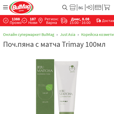
1388
187
Регион:
Днес, 8.08
Доста
Промо
Нови
Варна
15:00 - 16:00
Онлайн супермаркет BulMag
Just Asia
Корейска козмети
Поч.пяна с матча Trimay 100мл