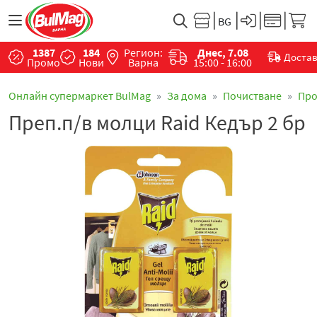
1387
184
Регион:
Днес, 7.08
Доста
Промо
Нови
Варна
15:00 - 16:00
Онлайн супермаркет BulMag
За дома
Почистване
Про
Преп.п/в молци Raid Кедър 2 бр