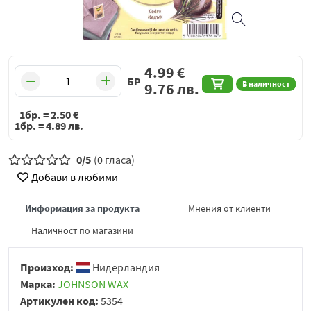
4.99
€
БР
В наличност
9.76
лв.
1бр. =
2.50
€
1бр. =
4.89
лв.
0/5
(0 гласа)
Добави в любими
Информация за продукта
Мнения от клиенти
Наличност по магазини
Произход:
Нидерландия
Марка:
JOHNSON WAX
Артикулен код:
5354