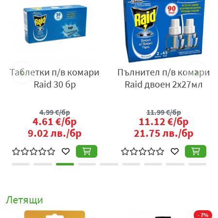
Таблетки п/в комари
Пълнител п/в комари
21
Raid 30 бр
Raid двоен 2х27мл
4.99
€/бр
11.99
€/бр
4.61
€/бр
11.12
€/бр
9.02
лв./бр
21.75
лв./бр
Летящи
- 7%