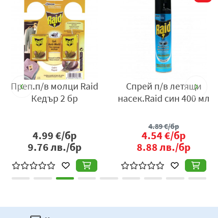
и
Преп.п/в молци Raid
Спрей п/в летящи
р
Кедър 2 бр
насек.Raid син 400 мл
4.89
€/бр
4.99
€/бр
4.54
€/бр
9.76
лв./бр
8.88
лв./бр