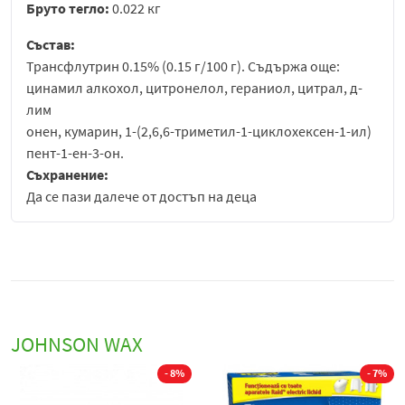
Бруто тегло:
0.022 кг
Състав:
Трансфлутрин 0.15% (0.15 г/100 г). Съдържа още:
цинамил алкохол, цитронелол, гераниол, цитрал, д-
лим
онен, кумарин, 1-(2,6,6-триметил-1-циклохексен-1-ил)
пент-1-ен-3-он.
Съхранение:
Да се пази далече от достъп на деца
JOHNSON WAX
- 8%
- 7%