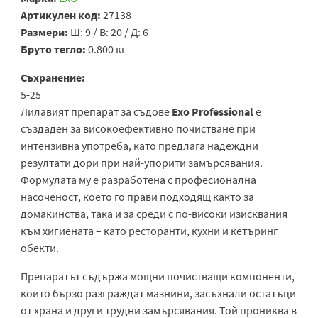
Артикулен код:
27138
Размери:
Ш: 9 / В: 20 / Д: 6
Бруто тегло:
0.800 кг
Съхранение:
5-25
Лилавият препарат за съдове
Exo Professional
е
създаден за високоефективно почистване при
интензивна употреба, като предлага надеждни
резултати дори при най-упорити замърсявания.
Формулата му е разработена с професионална
насоченост, което го прави подходящ както за
домакинства, така и за среди с по-високи изисквания
към хигиената – като ресторанти, кухни и кетъринг
обекти.
Препаратът съдържа мощни почистващи компоненти,
които бързо разграждат мазнини, засъхнали остатъци
от храна и други трудни замърсявания. Той прониква в