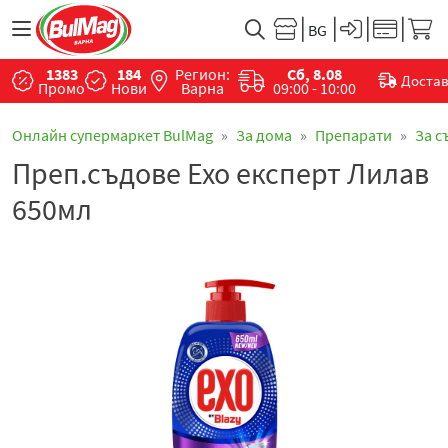
1383
184
Регион:
Сб, 8.08
Доста
Промо
Нови
Варна
09:00 - 10:00
Онлайн супермаркет BulMag
За дома
Препарати
За с
Преп.съдове Ехо експерт Лилав
650мл