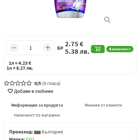
2.75
€
БР
В наличност
5.38
лв.
1л =
4.23
€
1л =
8.27
лв.
0/5
(0 гласа)
Добави в любими
Информация за продукта
Мнения от клиенти
Наличност по магазини
Произход:
България
Марка:
ЕХО