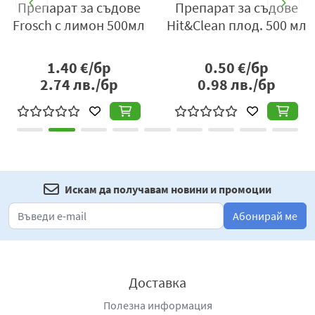
Препарат за съдове
Препарат за съдове
Frosch с лимон 500мл
Hit&Clean плод. 500 мл
1.40
€/бр
0.50
€/бр
2.74
лв./бр
0.98
лв./бр
Искам да получавам новини и промоции
Абонирай ме
Доставка
Полезна информация