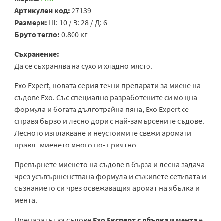
Артикулен код:
27139
Размери:
Ш: 10 / В: 28 / Д: 6
Бруто тегло:
0.800 кг
Съхранение:
Да се съхранява на сухо и хладно място.
Exo Expert, новата серия течни препарати за миене на
съдове Ехо. Със специално разработените си мощна
формула и богата дълготрайна пяна, Exo Expert се
справя бързо и лесно дори с най-замърсените съдове.
Лесното изплакване и неустоимите свежи аромати
правят миенето много по- приятно.
Превърнете миенето на съдове в бърза и лесна задача
чрез усъвършенствана формула и съживете сетивата и
съзнанието си чрез освежаващия аромат на ябълка и
мента.
Препаратът за съдове
Exo Експерт с ябълка и мента
е