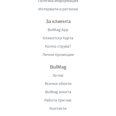
Полезна информация
Интервали и региони
За клиента
BulMag App
Клиентска Карта
Колко струва?
Лични промоции
BulMag
За нас
Всички обекти
BulMag анкета
Работа при нас
Контакти