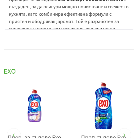
създаден, за да осигури мощно почистване и свежест в
кухнята, като комбинира ефективна формула с
приятен и ободряващ аромат. Той е разработен за
справяне с упорити замърсявания, включително
мазнини, засъхнали остатъци от храна и наслоявания,
като гарантира бързи и видими резултати още при
първото измиване.
Неговата концентрирана формула прониква в
ЕХО
дълбочина и разгражда замърсяванията без
необходимост от интензивно търкане, което спестява
време и усилия. Препаратът образува гъста и
устойчива пяна, която улеснява почистването и
осигурява равномерно разпределение върху
повърхностите. Това позволява използването на по-
малко количество продукт, като същевременно се
постига висока ефективност.
Комбинацията от аромат на ябълка и мента придава
Преп. за съдове Ехо
Преп.съдове Ехо