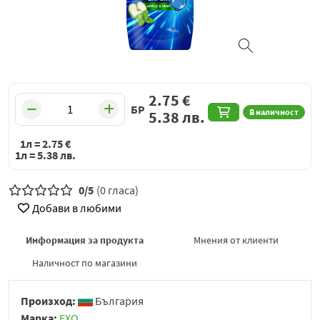
2.75
€
БР
В наличност
5.38
лв.
1л =
2.75
€
1л =
5.38
лв.
0/5
(0 гласа)
Добави в любими
Информация за продукта
Мнения от клиенти
Наличност по магазини
Произход:
България
Марка:
ЕХО