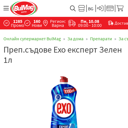
1285
160
Регион:
Пн, 10.08
Доста
Промо
Нови
Варна
09:00 - 10:00
Онлайн супермаркет BulMag
За дома
Препарати
За с
Преп.съдове Ехо експерт Зелен
1л