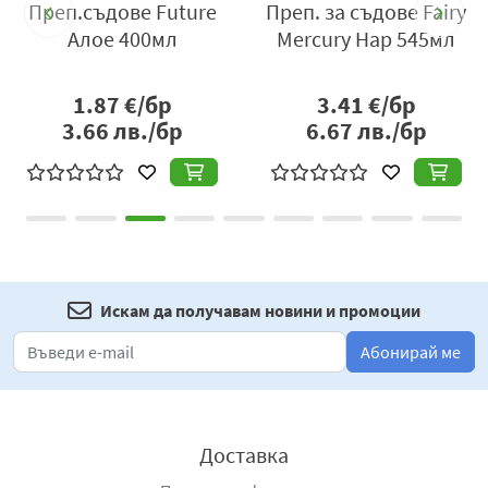
www.exowash.eu
Преп.съдове Future
Преп. за съдове Fairy
л
Алое 400мл
Mercury Нар 545мл
1.87
€/бр
3.41
€/бр
3.66
лв./бр
6.67
лв./бр
Искам да получавам новини и промоции
Абонирай ме
Доставка