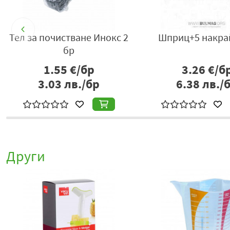
Тел за почистване Инокс 2
Шприц+5 накра
бр
1.55
€/бр
3.26
€/б
3.03
лв./бр
6.38
лв./
Други