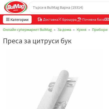
Категории
Доставка
Брошура
Почивна база
Онлайн супермаркет BulMag
За дома
Кухня
Прибори
Преса за цитруси бук