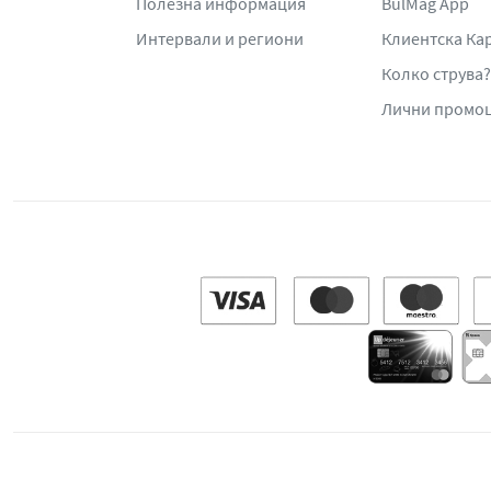
Полезна информация
BulMag App
Интервали и региони
Клиентска Ка
Колко струва?
Лични промо