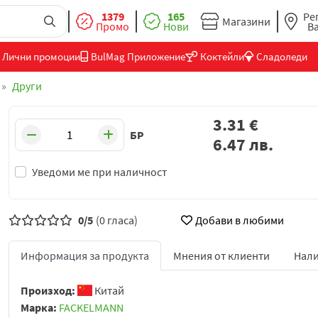
1379
165
Ре
Магазини
Промо
Нови
В
Лични промоции
BulMag Приложение
Коктейли
Сладоледи
Други
3.31
€
БР
6.47
лв.
Уведоми ме при наличност
0/5
(0 гласа)
Добави в любими
Информация за продукта
Мнения от клиенти
Нали
Произход:
Китай
Марка:
FACKELMANN