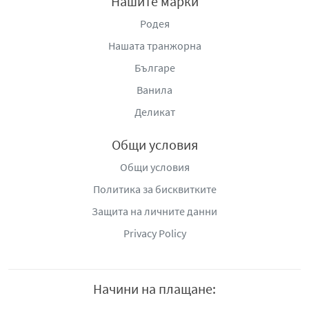
Нашите марки
комбинират усъвършенствана абсорбираща
технология и нежни, дишащи материали, които
Родея
предотвратяват раздразнения и осигуряват усещане за
Нашата транжорна
свежест през целия ден. С тези превръзки ще се
Българе
чувствате уверени и сигурни, без да жертвате комфорт
или защита.
Ванила
Деликат
Общи условия
Общи условия
Политика за бисквитките
Защита на личните данни
Privacy Policy
Начини на плащане: