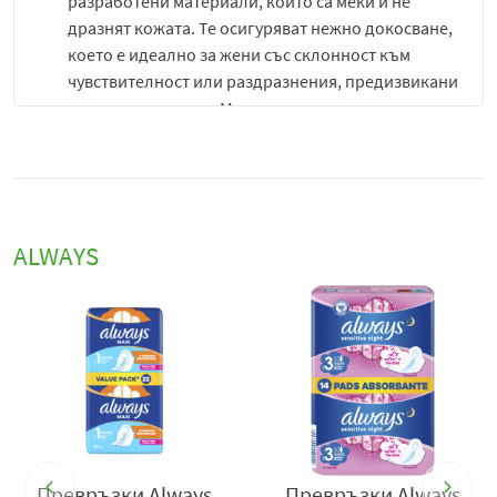
разработени материали, които са меки и не
дразнят кожата. Те осигуряват нежно докосване,
което е идеално за жени със склонност към
чувствителност или раздразнения, предизвикани
от други продукти. Мекото покритие намалява
риска от кожни проблеми, като същевременно
предлага максимална защита.
Абсорбираща система:
Превръзките Always Ултра
Сензитив са снабдени с усъвършенствана
ALWAYS
абсорбираща технология, която бързо поглъща
влагата и я задържа вътре в самата превръзка.
Това гарантира, че ще останете сухи и комфортни
през целия ден, като предотвратява неприятни
течове и мокри усещания.
Контрол на миризмите:
Превръзките Always
Ултра Сензитив съдържат иновативна технология
за контрол на миризмите, която предотвратява
образуването на неприятни аромати, като
Превръзки Always
Превръзки Always