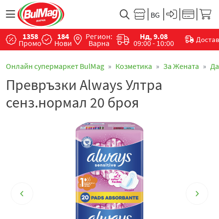
1358
184
Регион:
Нд, 9.08
Доста
Промо
Нови
Варна
09:00 - 10:00
Онлайн супермаркет BulMag
Козметика
За Жената
Да
Превръзки Always Ултра
сенз.нормал 20 броя