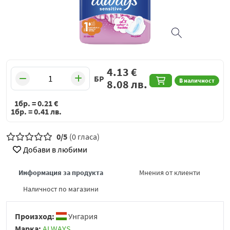
4.13
€
БР
В наличност
8.08
лв.
1бр. =
0.21
€
1бр. =
0.41
лв.
0/5
(0 гласа)
Добави в любими
Информация за продукта
Мнения от клиенти
Наличност по магазини
Произход:
Унгария
Марка:
ALWAYS