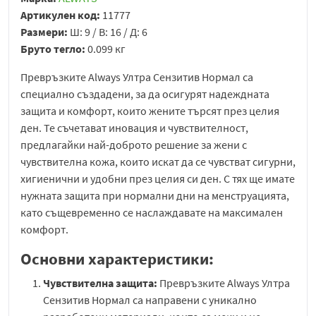
Артикулен код:
11777
Размери:
Ш: 9 / В: 16 / Д: 6
Бруто тегло:
0.099 кг
Превръзките Always Ултра Сензитив Нормал са
специално създадени, за да осигурят надеждната
защита и комфорт, които жените търсят през целия
ден. Те съчетават иновация и чувствителност,
предлагайки най-доброто решение за жени с
чувствителна кожа, които искат да се чувстват сигурни,
хигиенични и удобни през целия си ден. С тях ще имате
нужната защита при нормални дни на менструацията,
като същевременно се наслаждавате на максимален
комфорт.
Основни характеристики:
Чувствителна защита:
Превръзките Always Ултра
Сензитив Нормал са направени с уникално