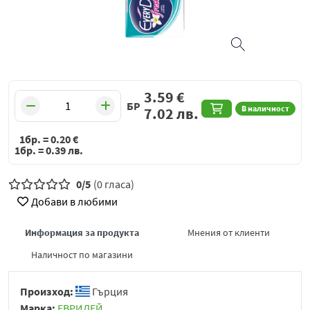
3.59
€
БР
В наличност
7.02
лв.
1бр. =
0.20
€
1бр. =
0.39
лв.
0/5
(0 гласа)
Добави в любими
Информация за продукта
Мнения от клиенти
Наличност по магазини
Произход:
Гърция
Марка:
ЕВРИДЕЙ