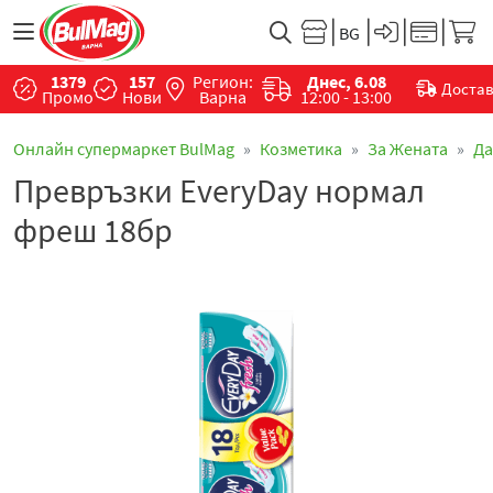
1379
157
Регион:
Днес, 6.08
Доста
Промо
Нови
Варна
12:00 - 13:00
Онлайн супермаркет BulMag
Козметика
За Жената
Да
Превръзки EveryDay нормал
фреш 18бр