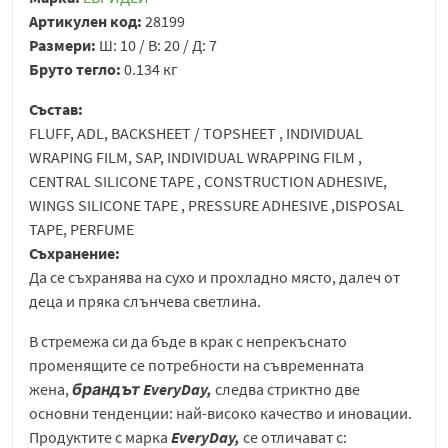
Артикулен код:
28199
Размери:
Ш: 10 / В: 20 / Д: 7
Бруто тегло:
0.134 кг
Състав:
FLUFF, ADL, BACKSHEET / TOPSHEET , INDIVIDUAL
WRAPING FILM, SAP, INDIVIDUAL WRAPPING FILM ,
CENTRAL SILICONE TAPE , CONSTRUCTION ADHESIVE,
WINGS SILICONE TAPE , PRESSURE ADHESIVE ,DISPOSAL
TAPE, PERFUME
Съхранение:
Да се съхранява на сухо и прохладно място, далеч от
деца и пряка слънчева светлина.
В стремежа си да бъде в крак с непрекъснато
променящите се потребности на съвременната
жена,
брандът EveryDay,
следва стриктно две
основни тенденции: най-високо качество и иновации.
Продуктите с марка
EveryDay,
се отличават с: