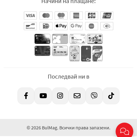
Начини на плащане:
MEGA DISPOSABLES S.A.
е гръцка компания,
създадена през 1980 г. В наши дни тя е лидер в
производството на хигиенни продукти за лична
употреба в Гърция и сред най-големите компании в
сферата на европейския пазар, като дистрибутира
продуктите си на 4 континента. Най-големият
приоритет на МЕГА е да предлага нежна и деликатна
грижа към кожата на своите потребители.
Производител:
MEGA DISPOSABLES S.A., Гърция.
Последвай ни в
Дистрибутор:
„ИНТЕРФУДС БЪЛГАРИЯ“ ЕАД, гр. София
1540, бул. „Христофор Колумб“ 57, гр. София,
България, пощенски код: 1540, тел. +359 2 817 10 10, e-
mails:
office@interfoodsbg.com
,
www.interfoodsbg.com
© 2026 BulMag. Всички права запазени.