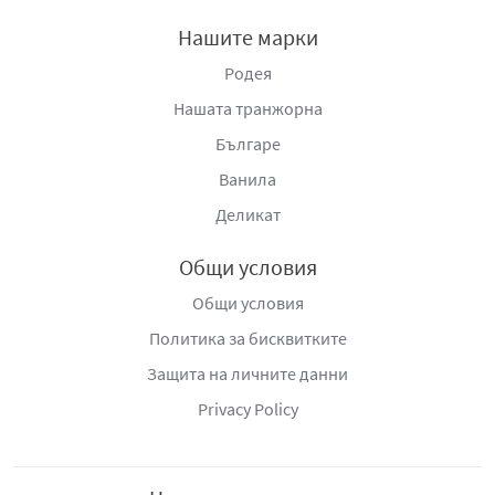
Дамските превръзки EveryDay Fresh Normal Ultra Plus
Нашите марки
18 броя са създадени да осигурят ежедневна защита и
Родея
комфорт, съчетавайки ефективна абсорбация,
дискретен дизайн и усещане за свежест, което ви дава
Нашата транжорна
увереност във всяка ситуация.
Българе
Начин на употреба:
По време на менструация вземете
Ванила
една превръзка и я залепете на бельото си с помощта
Деликат
на крилцата, които трябва да бъдат залепени отдолу.
Сменяйте превръзката си през няколко часа.
Общи условия
EveryDay е една от най-популярните марки на
Общи условия
гръцката фирма Mega Disposables S.A. Гамата с
Политика за бисквитките
продукти от марката предлага огромно разнообразие
Защита на личните данни
от дневни, нощни и ежедневни дамски превръзки.
Всички те се отличават с отлична попивателна
Privacy Policy
способност, деликатни материи и удобство при
употреба. Сред продуктите ще откриете различни
видове според чувствителността на интимната зона.