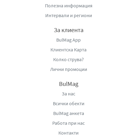
EveryDay Fresh Normal Ultra Plus се отличават с тънък и
Полезна информация
удобен дизайн, който ги прави почти незабележими
Интервали и региони
под дрехите. Те прилягат добре към бельото и следват
естествените движения на тялото, като осигуряват
За клиента
стабилност и комфорт без усещане за ограничение.
BulMag App
Това ги прави подходящи както за работа и пътуване,
така и за активното ежедневие.
Клиентска Карта
Колко струва?
Горният слой е мек и деликатен към кожата, създаден
с мисъл за продължително носене и минимизиране на
Лични промоции
риска от раздразнения. Допълнителното усещане за
свежест допринася за комфорт през целия ден, като
BulMag
поддържа приятно чувство на чистота и лекота.
За нас
Опаковката от 18 броя е практично и икономично
Всички обекти
решение, което осигурява достатъчно количество за
BulMag анкета
редовна употреба. Това прави продукта удобен избор
Работа при нас
за жени, които търсят баланс между качество,
надеждност и добра стойност.
Контакти