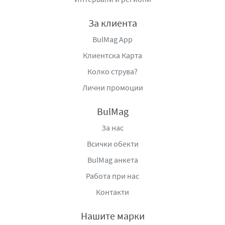
За клиента
BulMag App
Клиентска Карта
Колко струва?
Лични промоции
BulMag
За нас
Всички обекти
BulMag анкета
Работа при нас
Контакти
Нашите марки