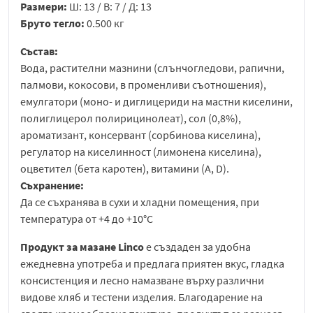
Размери:
Ш: 13 / В: 7 / Д: 13
Бруто тегло:
0.500 кг
Състав:
Вода, растителни мазнини (слънчогледови, рапични,
палмови, кокосови, в променливи съотношения),
емулгатори (моно- и диглицериди на мастни киселини,
полиглицерол полирицинолеат), сол (0,8%),
ароматизант, консервант (сорбинова киселина),
регулатор на киселинност (лимонена киселина),
оцветител (бета каротен), витамини (A, D).
Съхранение:
Да се съхранява в сухи и хладни помещения, при
температура от +4 до +10°C
Продукт за мазане Linco
е създаден за удобна
ежедневна употреба и предлага приятен вкус, гладка
консистенция и лесно намазване върху различни
видове хляб и тестени изделия. Благодарение на