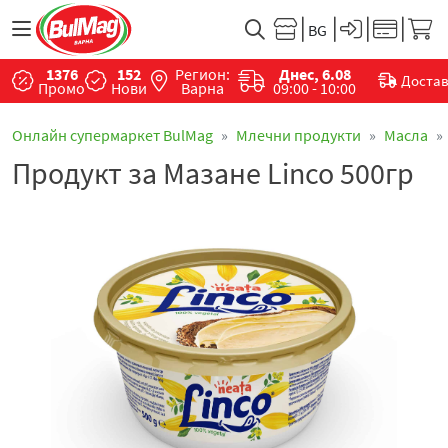
1376
152
Регион:
Днес, 6.08
Доста
Промо
Нови
Варна
09:00 - 10:00
Онлайн супермаркет BulMag
Млечни продукти
Маслa
Продукт за Мазане Linco 500гр