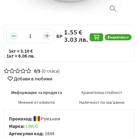
1.55
€
БР
В наличност
3.03
лв.
1кг =
3.10
€
1кг =
6.06
лв.
0/5
(0 гласа)
Добави в любими
Информация за продукта
Хранителна стойност
Мнения от клиенти
Наличност по магазини
Произход:
Румъния
Марка:
LINCO
Артикулен код:
3848