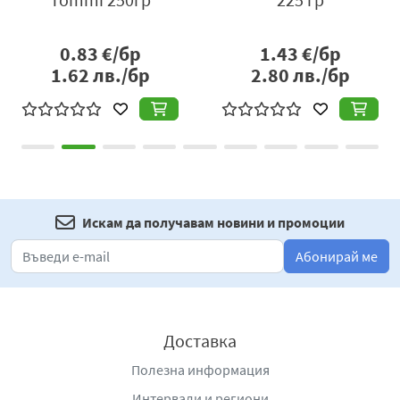
0.83
€/бр
1.43
€/бр
1.62
лв./бр
2.80
лв./бр
Искам да получавам новини и промоции
Абонирай ме
Доставка
Полезна информация
Интервали и региони