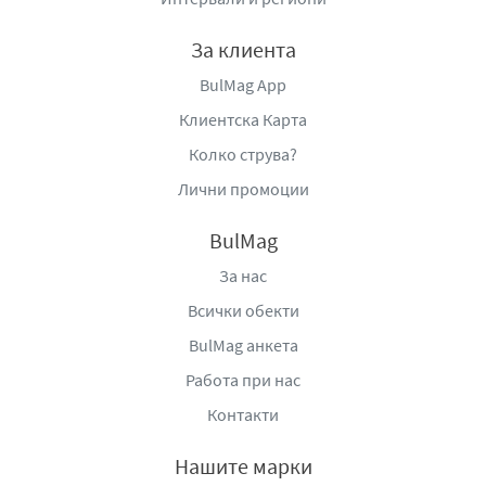
За клиента
BulMag App
Клиентска Карта
Колко струва?
Лични промоции
BulMag
За нас
Всички обекти
BulMag анкета
Работа при нас
Контакти
Нашите марки