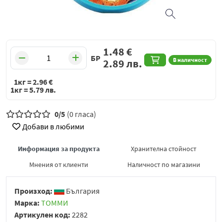
1.48
€
БР
В наличност
2.89
лв.
1кг =
2.96
€
1кг =
5.79
лв.
0/5
(0 гласа)
Добави в любими
Информация за продукта
Хранителна стойност
Мнения от клиенти
Наличност по магазини
Произход:
България
Марка:
ТОММИ
Артикулен код:
2282