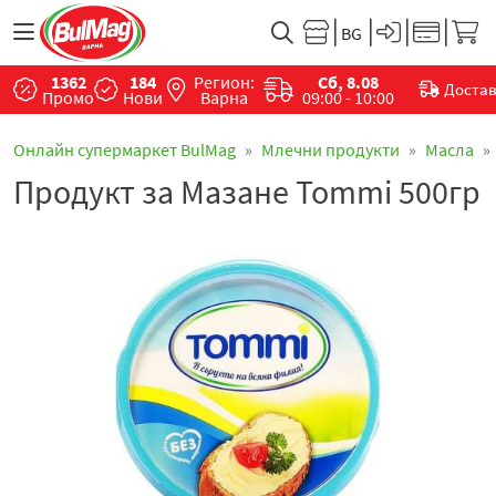
1362
184
Регион:
Сб, 8.08
Доста
Промо
Нови
Варна
09:00 - 10:00
Онлайн супермаркет BulMag
Млечни продукти
Маслa
Продукт за Мазане Tommi 500гр