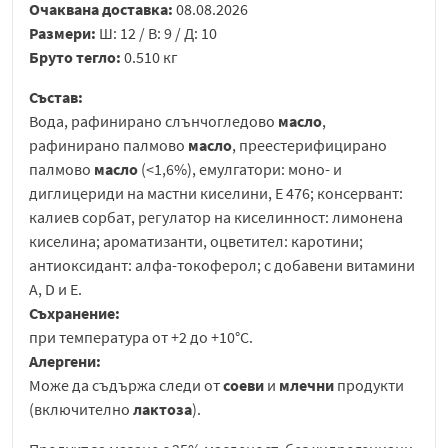
Очаквана доставка:
08.08.2026
Размери:
Ш: 12 / В: 9 / Д: 10
Бруто тегло:
0.510 кг
Състав:
Вода, рафинирано слънчогледово
масло
,
рафинирано палмово
масло
, преестерифицирано
палмово
масло
(<1,6%), емулгатори: моно- и
диглицериди на мастни киселини, E 476; консервант:
калиев сорбат, регулатор на киселинност: лимонена
киселина; ароматизанти, оцветител: каротини;
антиоксидант: алфа-токоферол; с добавени витамини
A, D и E.
Съхранение:
при температура от +2 до +10°C.
Алергени:
Може да съдържа следи от
соеви
и
млечни
продукти
(включително
лактоза
).