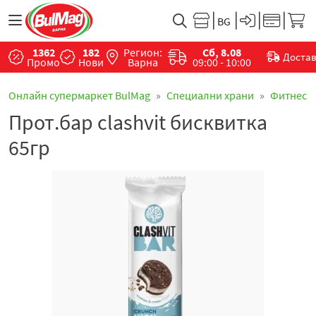
1362
182
Регион:
Сб, 8.08
Доста
Промо
Нови
Варна
09:00 - 10:00
Онлайн супермаркет BulMag
Специални храни
Фитнес
Прот.бар clashvit бисквитка
65гр