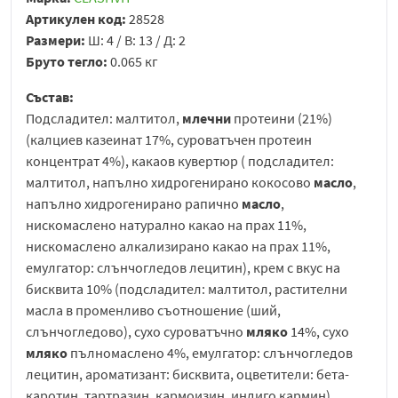
Артикулен код:
28528
Размери:
Ш: 4 / В: 13 / Д: 2
Бруто тегло:
0.065 кг
Състав:
Подсладител: малтитол,
млечни
протеини (21%)
(калциев казеинат 17%, суроватъчен протеин
концентрат 4%), какаов кувертюр ( подсладител:
малтитол, напълно хидрогенирано кокосово
масло
,
напълно хидрогенирано рапично
масло
,
нискомаслено натурално какао на прах 11%,
нискомаслено алкализирано какао на прах 11%,
емулгатор: слънчогледов лецитин), крем с вкус на
бисквита 10% (подсладител: малтитол, растителни
масла в променливо съотношение (ший,
слънчогледово), сухо суроватъчно
мляко
14%, сухо
мляко
пълномаслено 4%, емулгатор: слънчогледов
лецитин, ароматизант: бисквита, оцветители: бета-
каротин, тартразин, кармоизин, индиго кармин),