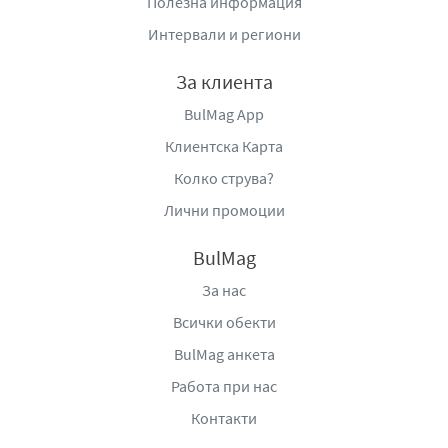
Полезна информация
типична спортна добавка. Това го прави предпочитан
избор за хора, които искат да съчетаят полезното с
Интервали и региони
приятното.
За клиента
Текстурата на
ClashVit протеинов бар с бисквитка
е
BulMag App
мека и леко дъвчаща, което улеснява консумацията му
навсякъде – в движение, в офиса, след тренировка
Клиентска Карта
или като бърза закуска между храненията. Той е
Колко струва?
удобен за пренасяне и не изисква подготовка, което го
Лични промоции
прави практично решение за забързано ежедневие.
Благодарение на съдържанието си на протеин, барът
BulMag
допринася за поддържане на мускулната маса и може
За нас
да бъде включен в разнообразни хранителни режими
Всички обекти
– както при активно спортуващи хора, така и при тези,
които се стремят към по-балансирано хранене. Той е
BulMag анкета
подходящ за консумация преди или след физическа
Работа при нас
активност, както и като засищаща междинна закуска.
Контакти
Вкусовият профил е насочен към класическо