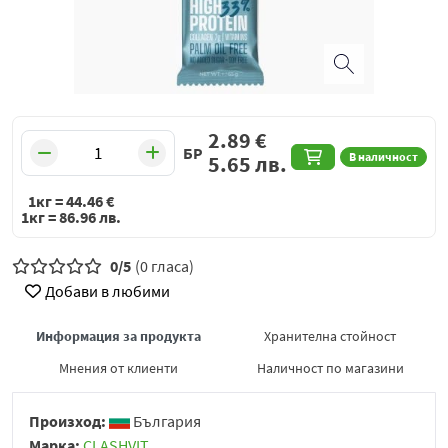
2.89
€
БР
В наличност
5.65
лв.
1кг =
44.46
€
1кг =
86.96
лв.
0/5
(0 гласа)
Добави в любими
Информация за продукта
Хранителна стойност
Мнения от клиенти
Наличност по магазини
Произход:
България
Марка:
CLASHVIT