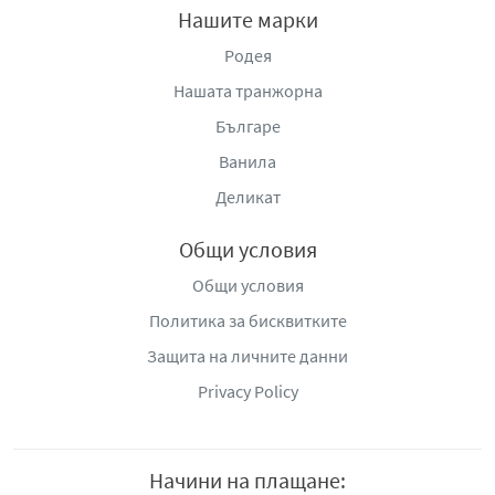
бисквитено усещане, което придава сладост и
Нашите марки
удовлетворение, без да е прекалено тежък. Това
Родея
съчетание го прави добър избор за моментите, когато
Нашата транжорна
се търси нещо сладко, но по-функционално и
практично.
Българе
Ванила
ClashVit протеинов бар с бисквитка
съчетава удобство,
вкус и хранителна стойност в един продукт, който е
Деликат
подходящ за ежедневна употреба и за поддържане на
активен и балансиран начин на живот.
Общи условия
Общи условия
e-mail:
info@clashvit.com
www.clashvit.com
Политика за бисквитките
Защита на личните данни
Privacy Policy
Начини на плащане: