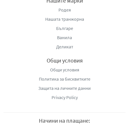
Нашите марки
вкусна и хранителна алтернатива на стандартните
Родея
междинни закуски.
Нашата транжорна
Протеиновият бар ClashVit с боровинка е създаден за
Българе
хора, които ценят баланса между вкус и
функционалност. Той предлага модерно решение за
Ванила
захранване на организма, като съчетава плодова
Деликат
свежест, удобство и високо протеиново съдържание в
един компактен продукт.
Общи условия
e-mail:
info@clashvit.com
Общи условия
www.clashvit.com
Политика за бисквитките
Защита на личните данни
Privacy Policy
Начини на плащане: