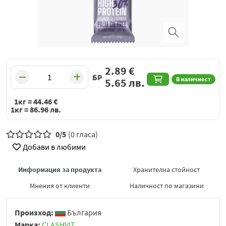
2.89
€
БР
В наличност
5.65
лв.
1кг =
44.46
€
1кг =
86.96
лв.
0/5
(0 гласа)
Добави в любими
Информация за продукта
Хранителна стойност
Мнения от клиенти
Наличност по магазини
Произход:
България
Марка:
CLASHVIT