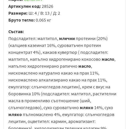
Артикулен код:
28526
Размери:
Ш: 4 / В: 13 / Д: 2
Бруто тегло:
0.065 кг
Състав:
Подсладител: малтитол,
млечни
протеини (20%)
(калциев казеинат 16%, суроватъчен протеин
концентрат 4%), какаов кувертюр ( подсладител:
малтитол, напълно хидрогенирано кокосово
масло
,
напълно хидрогенирано рапично
масло
,
нискомаслено натурално какао на прах 11%,
нискомаслено алкализирано какао на прах 11%,
емулгатор: слънчогледов лецитин), крем с вкус на
боровинка 10% (подсладител: малтитол, растителни
масла в променливо съотношение (ший,
слънчогледово), сухо суроватъчно
мляко
14%, сухо
мляко
пълномаслено 4%, емулгатор: слънчогледов
лецитин, оцветител: кармин, ароматизант:
боровинка), хидролизиран телешки колаген 9%,