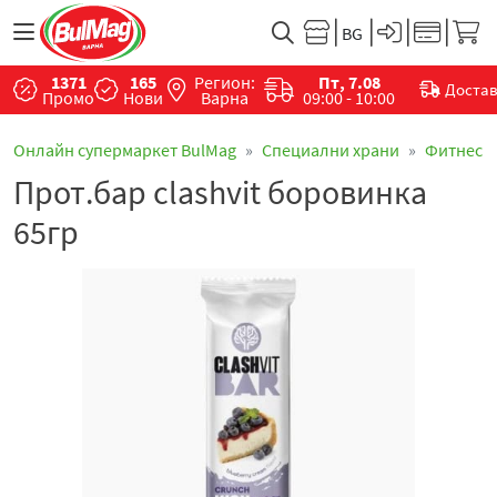
1371
165
Регион:
Пт, 7.08
Доста
Промо
Нови
Варна
09:00 - 10:00
Онлайн супермаркет BulMag
Специални храни
Фитнес
Прот.бар clashvit боровинка
65гр