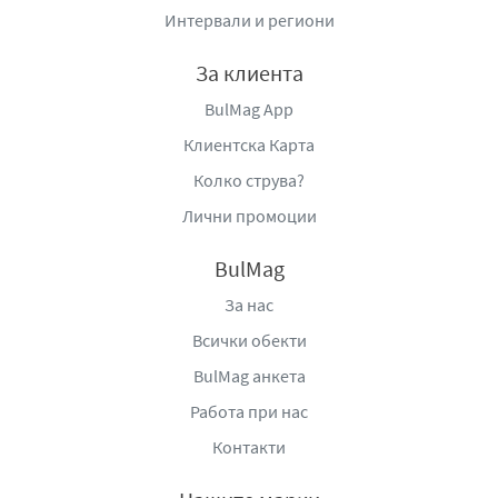
може да бъде част от балансиран хранителен режим.
Интервали и региони
Вкусът на боровинка придава лек и плодов характер,
За клиента
който балансира сладостта на основата и създава
приятно свежо усещане при всяка хапка. Това прави
BulMag App
продукта подходящ за хора, които предпочитат по-
Клиентска Карта
леки и плодови протеинови алтернативи, вместо
Колко струва?
класически десертни вкусове.
Лични промоции
Текстурата на протеиновия бар ClashVit е създадена
така, че да бъде едновременно плътна и мека,
BulMag
осигурявайки приятно дъвчене и засищане. Често
За нас
такива барове комбинират различни слоеве или
добавки, които допринасят за по-богато вкусово
Всички обекти
изживяване и разнообразие в структурата.
BulMag анкета
Практичната опаковка позволява лесно пренасяне и
Работа при нас
консумация навсякъде – в офиса, в движение, в
Контакти
училище или след спорт. Това го прави удобен избор
за динамично ежедневие, когато е необходима бърза,