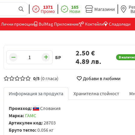
1371
165
Ре
Магазини
Промо
Нови
В
Лични промоции
BulMag Приложение
Коктейли
Сладоледи
2.50
€
БР
В наличн
4.89
лв.
0/5
(0 гласа)
Добави в любими
Информация за продукта
Хранителна стойност
Мн
Произход:
Словакия
Марка:
ГАМС
Артикулен код:
28703
Бруто тегло:
0.056 кг