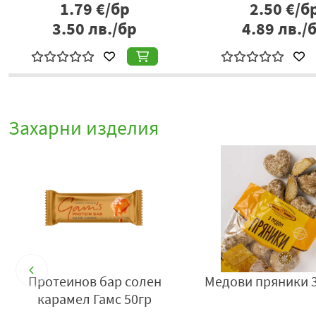
1.79
€/бр
2.50
€/б
3.50
лв./бр
4.89
лв./
Захарни изделия
ротеинов бар солен
Медови пряники 360гр 
карамел Гамс 50гр