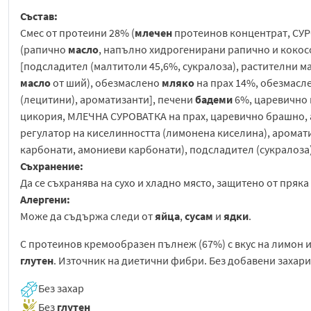
Състав:
Cмес от протеини 28% (
млечен
протеинов концентрат, СУР
(рапично
масло
, напълно хидрогенирани рапично и коко
[подсладител (малтитоли 45,6%, сукралоза), растителни 
масло
от ший), обезмаслено
мляко
на прах 14%, обезмасле
(лецитини), ароматизанти], печени
бадеми
6%, царевично 
цикория, МЛЕЧНА СУРОВАТКА на прах, царевично брашно, 
регулатор на киселинността (лимонена киселина), ароматиз
карбонати, амониеви карбонати), подсладител (сукралоза)
Съхранение:
Да се съхранява на сухо и хладно място, защитено от пряка
Алергени:
Може да съдържа следи от
яйца
,
сусам
и
ядки
.
С протеинов кремообразен пълнеж (67%) с вкус на лимон 
глутен
. Източник на диетични фибри. Без добавени захар
Без захар
Без
глутен