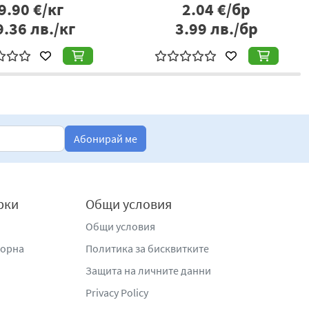
€/кг
2.04
€/бр
лв./кг
3.99
лв./бр
Абонирай ме
рки
Общи условия
Общи условия
жорна
Политика за бисквитките
Защита на личните данни
Privacy Policy