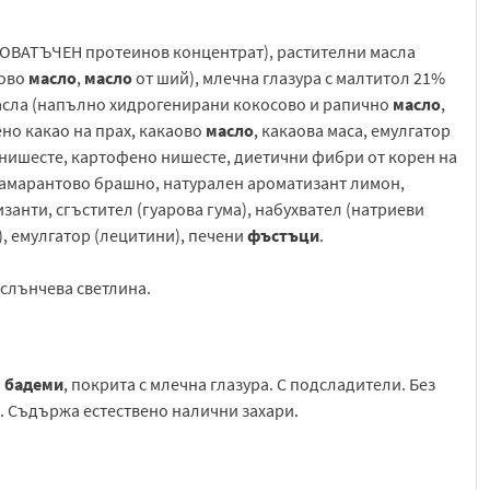
ОВАТЪЧЕН протеинов концентрат), растителни масла
сово
масло
,
масло
от ший), млечна глазура с малтитол 21%
масла (напълно хидрогенирани кокосово и рапично
масло
,
но какао на прах, какаово
масло
, какаова маса, емулгатор
нишесте, картофено нишесте, диетични фибри от корен на
амарантово брашно, натурален ароматизант лимон,
анти, сгъстител (гуарова гума), набухвател (натриеви
, емулгатор (лецитини), печени
фъстъци
.
 слънчева светлина.
и
бадеми
, покрита с млечна глазура. С подсладители. Без
и. Съдържа естествено налични захари.