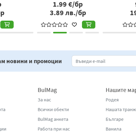
1.99
€/бр
9.90
3.89
лв./бр
19.36
ам новини и промоции
BulMag
Нашите ма
За нас
Родея
рта
Всички обекти
Нашата тран
BulMag анкета
Българе
ции
Работа при нас
Ванила