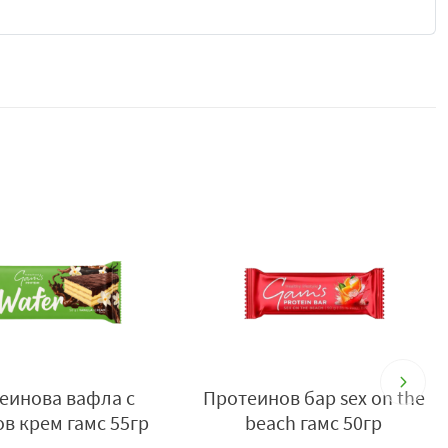
здадена за всички, които искат да се насладят на
мпромис с качеството на продуктите, които консумират.
 на
бадеми
създава приятно и освежаващо вкусово
ови десерти.
 подбран вкусов профил, вафлата е подходящ избор както
си удобен начин да добави повече протеин към ежедневното
деня – между основните хранения, преди или след
 в движение.
иятна сладост, а бадемовият вкус допълва цялостното
четание, което предлага не само хранителна стойност, но
в чанта, раница или спортен сак, което го превръща в
и имате нужда от бърз източник на енергия, вкусна
енов бар кокосов
Протеинов бар pina colada
 стандартните сладки изделия, Gam's Лимон и
бадеми
е
кейк гамс 50гр
гамс 50гр
кус, удобство и активен начин на живот.