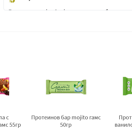
Протеиновата вафла Gam's с вкус на лимон и
бадеми
е съ
балансирано и вкусно междинно хранене, без да правят ко
Комбинацията от свеж лимонов вкус и деликатния аромат
изживяване, което се отличава от традиционните протеин
Благодарение на своята хрупкава структура и внимателно
за активни хора и спортуващи, така и за всеки, който тър
си меню. Тя е практична за консумация по всяко време на 
тренировка, по време на работа, в училище или когато сте
Свежите цитрусови нотки на лимона придават лекота и пр
усещане с фина ядкова мекота. Резултатът е хармонично съ
и истинско удоволствие при всяка хапка.
Компактният размер на продукта го прави лесен за носене 
удобен спътник за динамичното ежедневие. Независимо дал
фла с
Протеинова вафла с
Колаг
закуска между храненията или протеинова алтернатива на
мс 55гр
ванилов крем гамс 55гр
чийз
отличен избор за хората, които ценят съчетанието между в