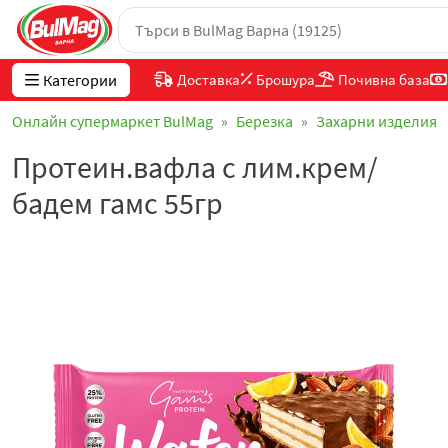
Категории
Доставка
Брошура
Почивна база
Онлайн супермаркет BulMag
Березка
Захарни изделия
Протеин.вафла с лим.крем/
бадем гамс 55гр