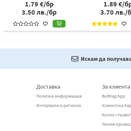
1.79
€/бр
1.89
€/бр
3.50
лв./бр
3.70
лв./бр
Искам да получав
Доставка
За клиента
Полезна информация
BulMag App
Интервали и региони
Клиентска Ка
Колко струва?
Лични промо