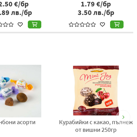
1.90
€/бр
1.79
€/бр
т Варна, България, тел: +359877666296,
www.berezka.bg
.72
лв./бр
3.50
лв./бр
 асорти
Курабийки с какао, пълнеж
Сухари 
от вишни 250гр