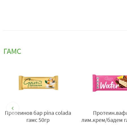
ГАМС
e
Протеинов бар sex on the
Протеинова ва
beach гамс 50гр
ванилов крем га