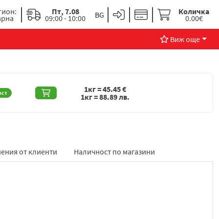
гион:
Пт, 7.08
Количка
арна
09:00 - 10:00
0.00€
Виж още
1кг =
45.45
€
ост
1кг =
88.89
лв.
ения от клиенти
Наличност по магазини