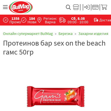
1358
184
Регион:
Сб, 8.08
Доста
Промо
Нови
Варна
09:00 - 10:00
Онлайн супермаркет BulMag
Березка
Захарни изделия
Протеинов бар sex on the beach
гамс 50гр