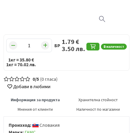
1.79
€
БР
В наличност
3.50
лв.
1кг =
35.80
€
1кг =
70.02
лв.
0/5
(0 гласа)
Добави в любими
Информация за продукта
Хранителна стойност
Мнения от клиенти
Наличност по магазини
Произход:
Словакия
Марка:
ГАМС