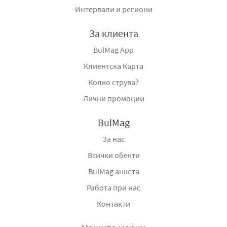
Съчетавайки удобство, страхотен вкус и
Интервали и региони
функционалност, той е чудесен спътник в забързаното
ежедневие и активния начин на живот.
За клиента
Вносител:
Берьозка Трейдинг ЕООД, село Бенковски,
BulMag App
област Варна, България, тел:
Клиентска Карта
+359877666296,
www.berezka.bg
Колко струва?
Лични промоции
BulMag
За нас
Всички обекти
BulMag анкета
Работа при нас
Контакти