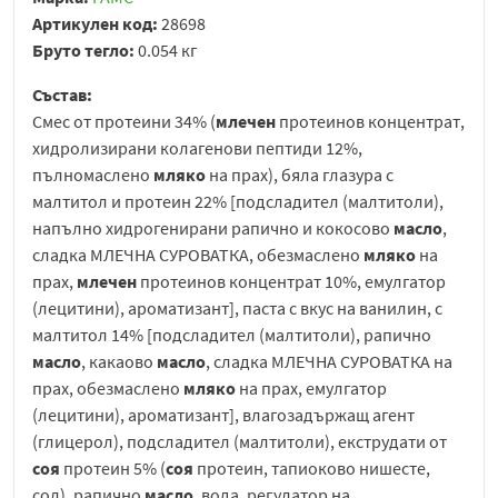
Артикулен код:
28698
Бруто тегло:
0.054 кг
Състав:
Cмес от протеини 34% (
млечен
протеинов концентрат,
хидролизирани колагенови пептиди 12%,
пълномаслено
мляко
на прах), бяла глазура с
малтитол и протеин 22% [подсладител (малтитоли),
напълно хидрогенирани рапично и кокосово
масло
,
сладка МЛЕЧНА СУРОВАТКА, обезмаслено
мляко
на
прах,
млечен
протеинов концентрат 10%, емулгатор
(лецитини), ароматизант], паста с вкус на ванилин, с
малтитол 14% [подсладител (малтитоли), рапично
масло
, какаово
масло
, сладка МЛЕЧНА СУРОВАТКА на
прах, обезмаслено
мляко
на прах, емулгатор
(лецитини), ароматизант], влагозадържащ агент
(глицерол), подсладител (малтитоли), екструдати от
соя
протеин 5% (
соя
протеин, тапиоково нишесте,
сол), рапично
масло
, вода, регулатор на