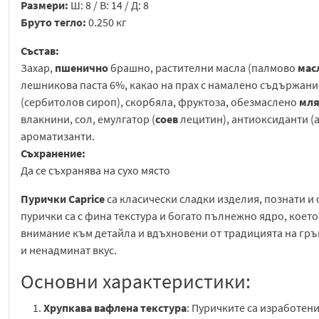
Размери:
Ш: 8 / В: 14 / Д: 8
Бруто тегло:
0.250 кг
Състав:
Захар,
пшенично
брашно, растителни масла (палмово
мас
лешникова паста 6%, какао на прах с намалено съдържани
(сербитолов сироп), скорбяла, фруктоза, обезмаслено
мл
влакнини, сол, емулгатор (
соев
лецитин), антиоксиданти (
ароматизанти.
Съхранение:
Да се съхранява на сухо място
Пурички Caprice
са класически сладки изделия, познати и
пурички са с фина текстура и богато пълнежно ядро, коет
внимание към детайла и вдъхновени от традицията на гръцк
и ненадминат вкус.
Основни характеристики:
Хрупкава вафлена текстура
: Пуричките са изработени