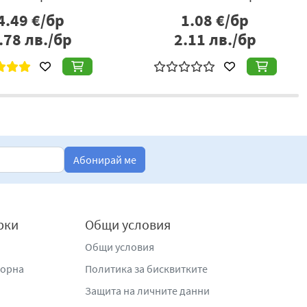
 пурички с пълнеж от лешников крем. Вкусна комбинация,
4.49
€/бр
1.08
€/бр
.78
лв./бр
2.11
лв./бр
ки
.
роизводство на бисквити и хранителни продукти; бул. „П.
000,
www.papadopolou.com
.
Абонирай ме
рки
Общи условия
Общи условия
жорна
Политика за бисквитките
Защита на личните данни