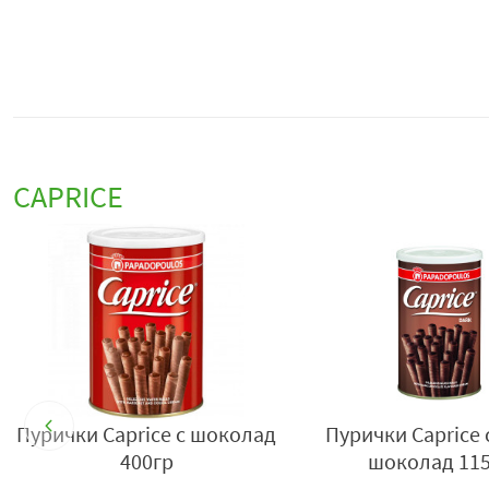
CAPRICE
Пурички Caprice с шоколад
Пурички Caprice 
400гр
шоколад 11