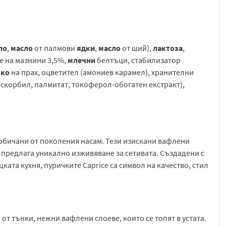
ло
,
масло
от палмови
ядки
,
масло
от ший),
лактоза
,
е на мазнини 3,5%,
млечни
белтъци, стабилизатор
яко
на прах, оцветител (амониев карамел), хранителни
аскорбил, палмитат, токоферол-обогатен екстракт),
 обичани от поколения насам. Тези изискани вафлени
о предлага уникално изживяване за сетивата. Създадени с
ата кухня, пуричките Caprice са символ на качество, стил
 от тънки, нежни вафлени слоеве, които се топят в устата.