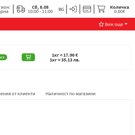
гион:
Сб, 8.08
Количка
арна
10:00 - 11:00
0.00€
Виж още
1кг =
17.96
€
ост
1кг =
35.13
лв.
ения от клиенти
Наличност по магазини