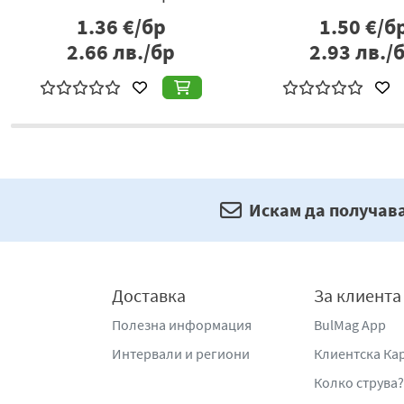
1.36
€/бр
1.50
€/б
2.66
лв./бр
2.93
лв./
Искам да получав
Доставка
За клиента
Полезна информация
BulMag App
Интервали и региони
Клиентска Ка
Колко струва?