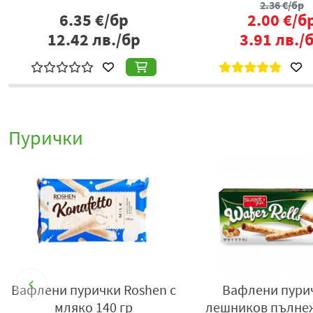
2.36
€/бр
6.35
€/бр
2.00
€/б
12.42
лв./бр
3.91
лв./
Пурички
n
Вафлени пурички Roshen с
Вафлени пури
мляко 140 гр
лешников пълнеж