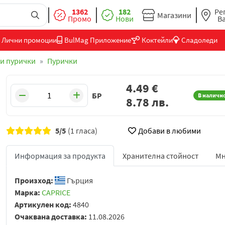
1362
182
Ре
Магазини
Промо
Нови
В
Лични промоции
BulMag Приложение
Коктейли
Сладоледи
и пурички
Пурички
4.49
€
БР
В наличн
8.78
лв.
5/5
(1 гласа)
Добави в любими
Информация за продукта
Хранителна стойност
Мн
Произход:
Гърция
Марка:
CAPRICE
Артикулен код:
4840
Очаквана доставка:
11.08.2026