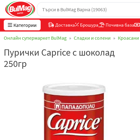
Категории
Доставка
Брошура
Почивна база
Онлайн супермаркет BulMag
Сладки и солени
Кроасани 
Пурички Caprice с шоколад
250гр