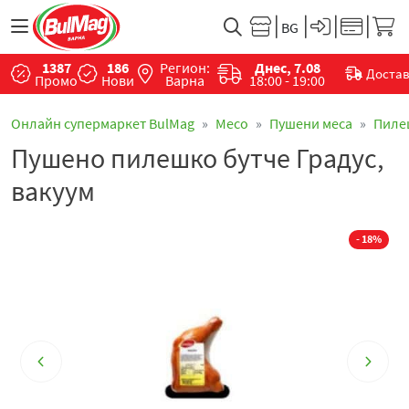
1387
186
Регион:
Днес, 7.08
Доста
Промо
Нови
Варна
18:00 - 19:00
Онлайн супермаркет BulMag
Месo
Пушени меса
Пиле
Пушено пилешко бутче Градус,
вакуум
- 18%