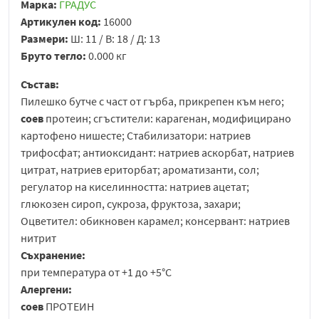
Марка:
ГРАДУС
Артикулен код:
16000
Размери:
Ш: 11 / В: 18 / Д: 13
Бруто тегло:
0.000 кг
Състав:
Пилешко бутче с част от гърба, прикрепен към него;
соев
протеин; сгъстители: карагенан, модифицирано
картофено нишесте; Стабилизатори: натриев
трифосфат; антиоксидант: натриев аскорбат, натриев
цитрат, натриев ериторбат; ароматизанти, сол;
регулатор на киселинността: натриев ацетат;
глюкозен сироп, сукроза, фруктоза, захари;
Оцветител: обикновен карамел; консервант: натриев
нитрит
Съхранение:
при температура от +1 до +5°С
Алергени:
соев
ПРОТЕИН