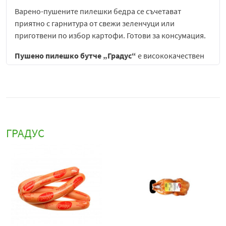
Варено-пушените пилешки бедра се съчетават
приятно с гарнитура от свежи зеленчуци или
приготвени по избор картофи. Готови за консумация.
Пушено пилешко бутче „Градус“
е висококачествен
месен продукт, създаден да предложи богат вкус,
апетитен аромат и удобство при приготвянето на
разнообразни ястия. Произведено от внимателно
подбрано пилешко месо, това бутче съчетава
традиционния процес на пушене с модерни
технологии за обработка, което гарантира сочност,
ГРАДУС
плътност и характерен деликатен аромат.
Благодарение на пушенето, продуктът развива леко
пикантен и наситен вкус, който се усеща още при
отварянето на опаковката. Текстурата е нежна, но в
същото време плътна, което позволява лесно
нарязване на филийки или използване като цяло
бутче за различни рецепти. Месото запазва своята