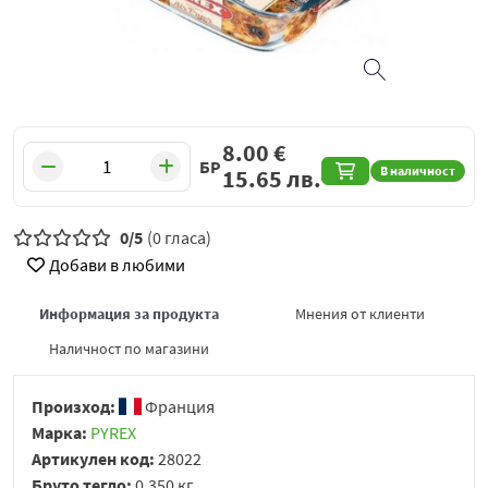
8.00
€
БР
В наличност
15.65
лв.
0/5
(0 гласа)
Добави в любими
Информация за продукта
Мнения от клиенти
Наличност по магазини
Произход:
Франция
Марка:
PYREX
Артикулен код:
28022
Бруто тегло:
0.350 кг