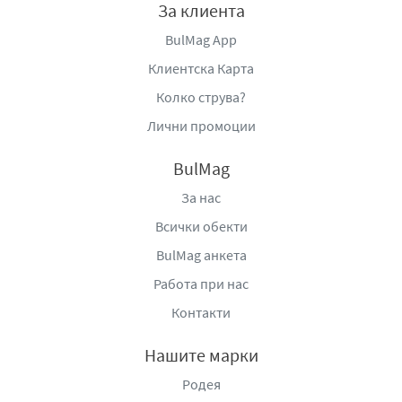
За клиента
BulMag App
Клиентска Карта
Колко струва?
Лични промоции
BulMag
За нас
Всички обекти
BulMag анкета
Работа при нас
Контакти
Нашите марки
Родея