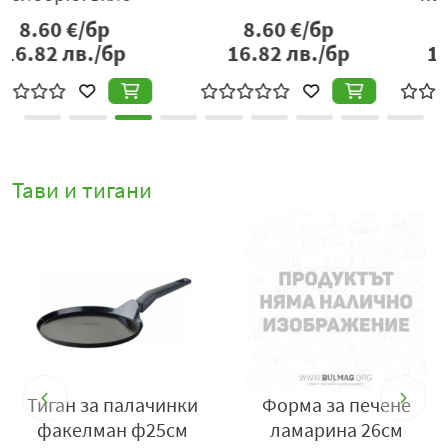
7.75
€/бр
11.00
€/бр
15.16
лв./бр
21.51
лв./бр
Тави и тигани
Тиган за палачинки
Форма за печене
факелман ф25см
ламарина 26см