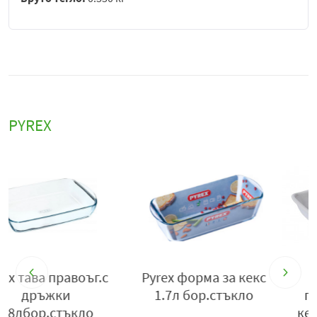
PYREX
Тава Pyrex
Pyrex tава с капак
правоъгълна
25x19x8 2.7л
2
керамична 1,5л
бор.стъкло