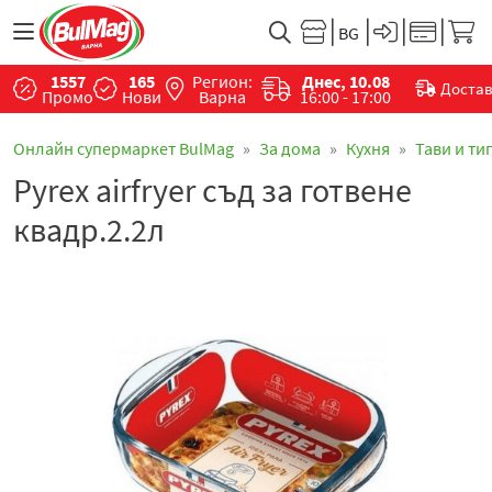
1557
165
Регион:
Днес, 10.08
Доста
Промо
Нови
Варна
16:00 - 17:00
Онлайн супермаркет BulMag
За дома
Кухня
Тави и ти
Pyrex airfryer съд за готвене
квадр.2.2л