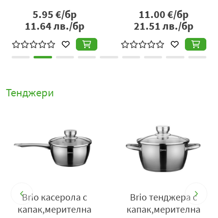
6.60
€/бр
19.56
€/бр
12.91
лв./бр
38.26
лв./бр
Тенджери
Brio касерола с
Brio тенджера с
капак,мерителна
капак,мерителна