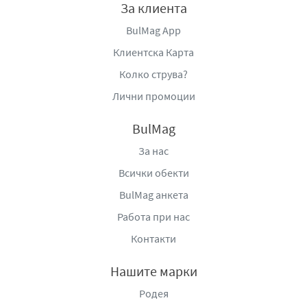
За клиента
BulMag App
Клиентска Карта
Колко струва?
Лични промоции
BulMag
За нас
Всички обекти
BulMag анкета
Работа при нас
Контакти
Нашите марки
Родея