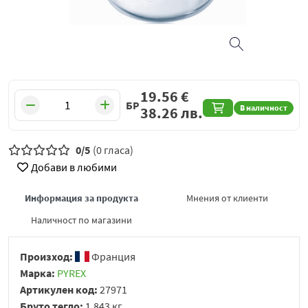
19.56
€
БР
В наличност
38.26
лв.
0/5
(0 гласа)
Добави в любими
Информация за продукта
Мнения от клиенти
Наличност по магазини
Произход:
Франция
Марка:
PYREX
Артикулен код:
27971
Бруто тегло:
1.843 кг