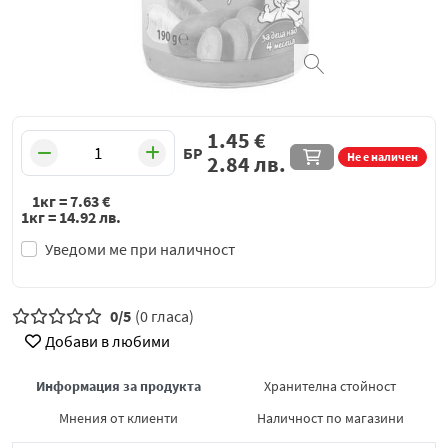
1.45
€
БР
Не е наличен
2.84
лв.
1кг =
7.63
€
1кг =
14.92
лв.
Уведоми ме при наличност
0/5
(0 гласа)
Добави в любими
Информация за продукта
Хранителна стойност
Мнения от клиенти
Наличност по магазини