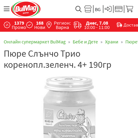
1379
168
Регион:
Днес, 7.08
Доста
Промо
Нови
Варна
10:00 - 11:00
Онлайн супермаркет BulMag
Бебе и Дете
Храни
Пюре
Пюре Слънчо Трио
коренопл.зеленч. 4+ 190гр