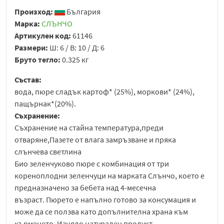
Произход:
България
Марка:
СЛЪНЧО
Артикулен код:
61146
Размери:
Ш: 6 / В: 10 / Д: 6
Бруто тегло:
0.325 кг
Състав:
вода, пюре сладък картоф* (25%), моркови* (24%),
пащърнак*(20%).
Съхранение:
Съхранение на стайна температура,преди
отваряне,Пазете от влага замръзване и пряка
слънчева светлина
Био зеленчуково пюре с комбинация от три
кореноплодни зеленчуци на марката Слънчо, което е
предназначено за бебета над 4-месечна
възраст. Пюрето е напълно готово за консумация и
може да се ползва като допълнителна храна към
кърменето. Изцяло натурален продукт,