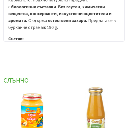
с
биологични съставки
.
Без
глутен
, химически
вещества, консерванти, изкуствени оцветители и
аромати.
Съдържа
естествени захари.
Предлага се в
бурканче с грамаж 190 g.
Състав:
вода;
пюре сладък картоф (25%);
моркови (24%);
пащърнак (20%).
СЛЪНЧО
Когато отваряте капачката трябва да "пукне". Преди
хранене затоплете на водна пара до достигане на
телесна температура. Разбъркайте добре преди
хранене.
Ако остане неизядено количество, може да го
съхраните на хладно място за не повече от 24 часа.