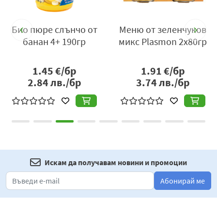
Био пюре слънчо от
Меню от зеленчуков
банан 4+ 190гр
микс Plasmon 2x80гр
1.45
€/бр
1.91
€/бр
2.84
лв./бр
3.74
лв./бр
Искам да получавам новини и промоции
Абонирай ме