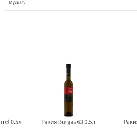
Мускат.
Ракия Burgas 63
е емблематична българска спиртна напитка
съчетава традициите на класическата ракия с по-мек, бал
своята хармония между аромат, вкус и мекота, което я пр
дестилати, така и за по-широк кръг потребители.
Напитката се отличава с чист и бистър вид, а при определ
зрялост и допълнителна дълбочина. Визуалният ѝ профил
към запазване на класическия характер на напитката.
Ароматът на
Ракия Burgas 63
е богат, добре балансиран и 
допълнени от меки зрели нюанси. Ароматният профил е из
характер на ракията с по-елегантна и омекотена ароматна 
Вкусът е плътен, мек и закръглен, с плавно начало и дълъ
между спиртна сила и мекота, като създава гладко усещан
усещат и във вкуса, което допринася за завършен и разпо
rrel 0.5л
Ракия Burgas 63 0.5л
Раки
Ракия Burgas 63
е подходяща за директна консумация, най-
традиционна трапеза. Съчетава се отлично с разнообразни