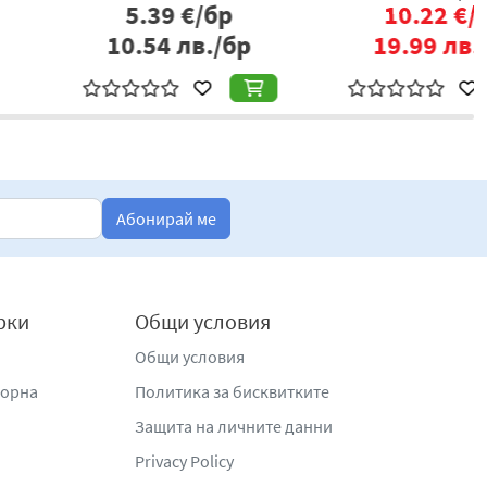
9.79
€/бр
9.89
€/бр
9.15
лв./бр
19.34
лв./бр
Абонирай ме
рки
Общи условия
Общи условия
жорна
Политика за бисквитките
Защита на личните данни
Privacy Policy