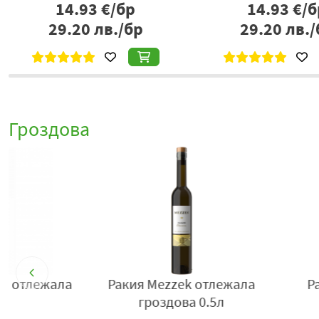
14.93
€/бр
14.93
€/б
29.20
лв./бр
29.20
лв./
Гроздова
- 21%
Гроздова ракия Tabiet 0.7л
Гроздова ракия
2002г 40% 0.7л
12.92
€/бр