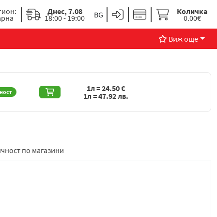
гион:
Днес, 7.08
Количка
арна
18:00 - 19:00
0.00€
Виж още
1л =
24.50
€
ност
1л =
47.92
лв.
чност по магазини