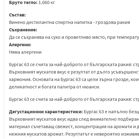
Бруто тегло:
1.060 кг
Състав:
Винено дестилантна спиртна напитка - гроздова ракия
Съхранение:
Да се съхранява на сухо и проветливо място, при температу
Алергени:
Няма алергени
Бургас 63 се счита за най-доброто от българската ракия: с
Върховният мускатов вкус е резултат от дълго усъвършенст
хармония. Основата на Бургас 63 са цели зърна грозде, ко
деликатност и богата палитра от нюанси.
Бургас 63 се счита за най-доброто от българската ракия: с
Дегустационни характеристики:
Бургас 63 е напълно безц
Върховният мускатов вкус идва след внимателно подбиран
материал съчетаващ свежест, концентрация на аромати и д
нежния мускатов аромат. Резултатът е невероятно изживяв