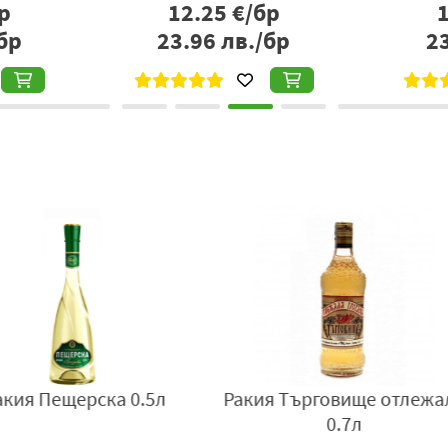
р
12.25
€/бр
ястия, като нейният балансиран характер я прави универс
бр
23.96
лв./бр
2
Една от основните ѝ силни страни е утвърденият стил и п
разпознаваемо име сред българските спиртни напитки. Тя 
допринася за широката ѝ популярност.
Като цяло
Ракия Burgas 63
е класически български дестилат
предлага традиционно, но рафинирано изживяване за люб
Алкохолно съдържание:
40 об. %
Произведена и бутилирана от "Черноморско злато" АД, Бълг
+359 596 35 701, e-mail:
office@bsgold.bg
,
www.bsgold.bg
 Хелис
Ракия Поморийска
Раки
 кутия
специална 0.7л