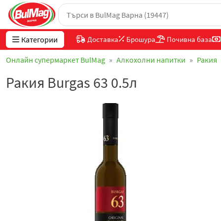
Категории
Доставка
Брошура
Почивна база
Онлайн супермаркет BulMag
Алкохолни напитки
Ракия
Ракия Burgas 63 0.5л