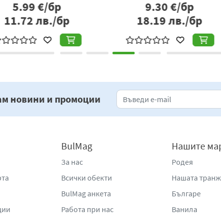
р
9.08
€/бр
бр
17.76
лв./бр
1
ам новини и промоции
BulMag
Нашите ма
За нас
Родея
рта
Всички обекти
Нашата тран
BulMag анкета
Българе
ции
Работа при нас
Ванила