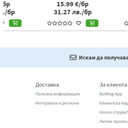
10.22
€/бр
49.10
€/б
19.99
лв./бр
96.03
лв./
Искам да получав
Доставка
За клиента
Полезна информация
BulMag App
Интервали и региони
Клиентска Ка
Колко струва?
Лични промо