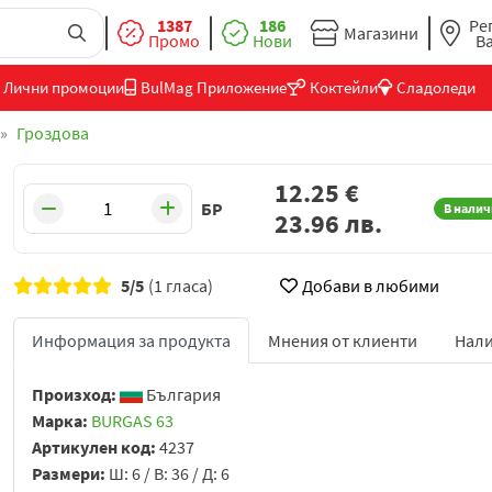
1387
186
Ре
Магазини
Промо
Нови
В
Лични промоции
BulMag Приложение
Коктейли
Сладоледи
Гроздова
12.25
€
БР
В налич
23.96
лв.
5/5
(1 гласа)
Добави в любими
Информация за продукта
Мнения от клиенти
Нали
Произход:
България
Марка:
BURGAS 63
Артикулен код:
4237
Размери:
Ш: 6 / В: 36 / Д: 6