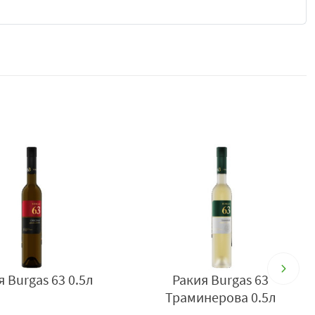
 с утвърден характер и разпознаваем стил, която
ансиран и рафиниран профил. Тя е добре позната със
ави предпочитан избор както за ценители на традиционни
ени варианти и лек златист оттенък, който подсказва
 отразява внимателен производствен процес и стремеж
характерен, с ясно доловими плодови и гроздови нотки,
разителен, но хармоничен, като съчетава традиционния
структура.
г, топъл финал. Напитката предлага много добър баланс
е при консумация. Плодовите нотки и зрелият характер се
знаваем профил.
я Burgas 63 0.5л
Ракия Burgas 63
Траминерова 0.5л
често сервирана добре охладена, както и като част от
 мезета, сирена, сушени меса, салати и типични български