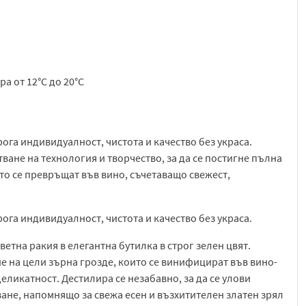
ра от 12°C до 20°C
трога индивидуалност, чистота и качество без украса.
ване на технология и творчество, за да се постигне пълна
ито се превръщат във вино, съчетаващо свежест,
трога индивидуалност, чистота и качество без украса.
ветна ракия в елегантна бутилка в строг зелен цвят.
е на цели зърна грозде, които се винифицират във вино-
еликатност. Дестилира се незабавно, за да се улови
ане, напомнящо за свежа есен и възхитителен златен зрял