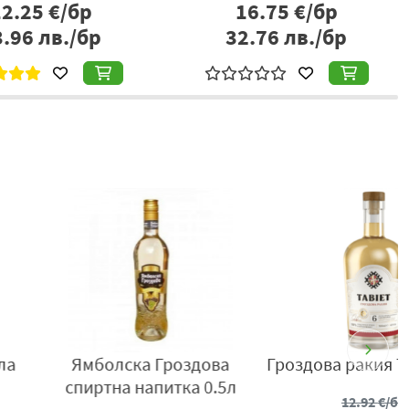
12.25
€/бр
16.75
€/бр
ална за различни вкусови комбинации.
3.96
лв./бр
32.76
лв./бр
оследователният характер, които я превръщат в
съчетава традиция и достъпна елегантност, което
 с балансиран вкус, мек характер и утвърден стил, който
ителите на качествената ракия.
ария, гр. Поморие 8200, Индустриална зона, п.к. 16, тел:
я Кехлибар 0.7л
Ракия Карнобатска
гроздова 1л