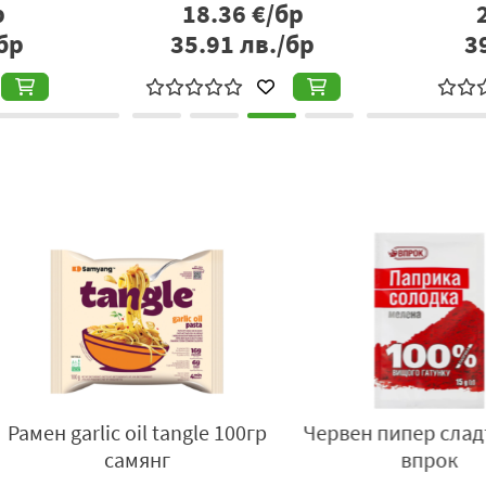
р
18.36
€/бр
В
носител:
Берьозка Трейдинг ЕООД, село Бенковски, облас
бр
35.91
лв./бр
3
дък 15гр
Натрошен шлифован сух
Грис
грах Ярмарка, 700гр