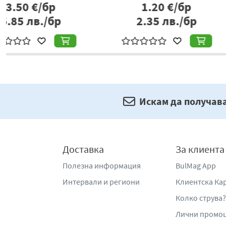
2.90
€/бр
0.51
€/б
5.67
лв./бр
1.00
лв./
Искам да получав
Доставка
За клиента
Полезна информация
BulMag App
Интервали и региони
Клиентска Ка
Колко струва?
Лични промо