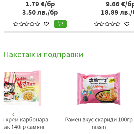
1.79
€/бр
9.66
€/б
3.50
лв./бр
18.89
лв./
Пакетаж и подправки
р
Рамен garlic oil tangle 100гр
Червен пипер сла
самянг
впрок