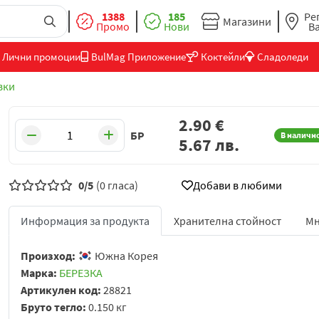
1388
185
Ре
Магазини
Промо
Нови
В
Лични промоции
BulMag Приложение
Коктейли
Сладоледи
вки
2.90
€
БР
В наличн
5.67
лв.
0/5
(0 гласа)
Добави в любими
Информация за продукта
Хранителна стойност
Мн
Произход:
Южна Корея
Марка:
БЕРЕЗКА
Артикулен код:
28821
Бруто тегло:
0.150 кг