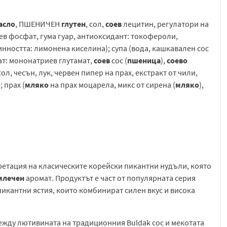
асло
, ПШЕНИЧЕН
глутен
, сол,
соев
лецитин, регулатори на
ев фосфат, гума гуар, антиоксидант: токофероли,
нността: лимонена киселина); супа (вода, кашкавален сос
мат: мононатриев глутамат,
соев
сос (
пшеница
),
соево
ол, чесън, лук, червен пипер на прах, екстракт от чили,
); прах (
мляко
на прах моцарела, микс от сирена (
мляко
),
етация на класическите корейски пикантни нудъли, която
млечен
аромат. Продуктът е част от популярната серия
пикантни ястия, които комбинират силен вкус и висока
ежду лютивината на традиционния Buldak сос и мекотата