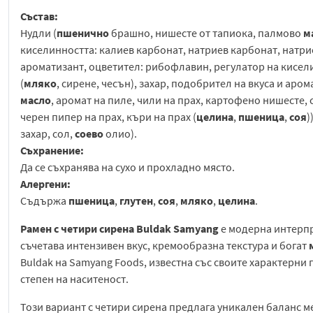
Състав:
Нудли (
пшенично
брашно, нишесте от тапиока, палмово
м
киселинността: калиев карбонат, натриев карбонат, натри
ароматизант, оцветител: рибофлавин, регулатор на кисели
(
мляко
, сирене, чесън), захар, подобрител на вкуса и аро
масло
, аромат на пиле, чили на прах, картофено нишесте, с
черен пипер на прах, къри на прах (
целина
,
пшеница
,
соя
)
захар, сол,
соево
олио).
Съхранение:
Да се съхранява на сухо и прохладно място.
Алергени:
Съдържа
пшеница
,
глутен
,
соя
,
мляко
,
целина
.
Рамен с четири сирена Buldak Samyang
е модерна интерпр
съчетава интензивен вкус, кремообразна текстура и богат
Buldak на Samyang Foods, известна със своите характерни 
степен на наситеност.
Този вариант с четири сирена предлага уникален баланс м