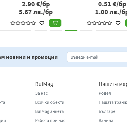
р
3.32
€/бр
бр
6.49
лв./бр
5
ам новини и промоции
BulMag
Нашите ма
За нас
Родея
рта
Всички обекти
Нашата тран
BulMag анкета
Българе
ции
Работа при нас
Ванила