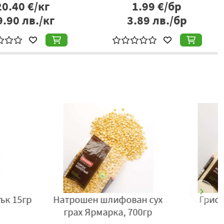
20.40
€/кг
1.99
€/бр
т Варна, България, тел: +359877666296,
www.berezka.bg
9.90
лв./кг
3.89
лв./бр
 Ярмарка 600гр
Зелена елда Bravolli 350гр