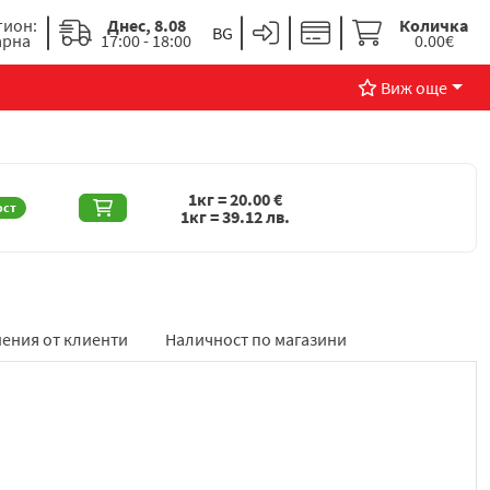
гион:
Днес, 8.08
Количка
арна
17:00 - 18:00
0.00€
Виж още
1кг =
20.00
€
ост
1кг =
39.12
лв.
ения от клиенти
Наличност по магазини