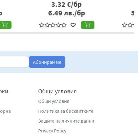
2.81
€/бр
3.53
€/бр
.50
лв./бр
6.90
лв./бр
Абонирай ме
рки
Общи условия
Общи условия
жорна
Политика за бисквитките
Защита на личните данни
Privacy Policy