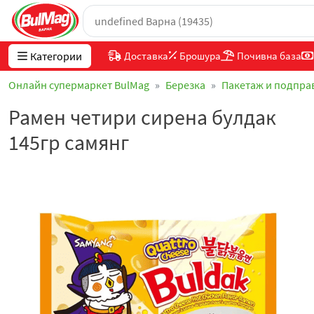
Категории
Доставка
Брошура
Почивна база
Онлайн супермаркет BulMag
Березка
Пакетаж и подпра
Рамен четири сирена булдак
145гр самянг